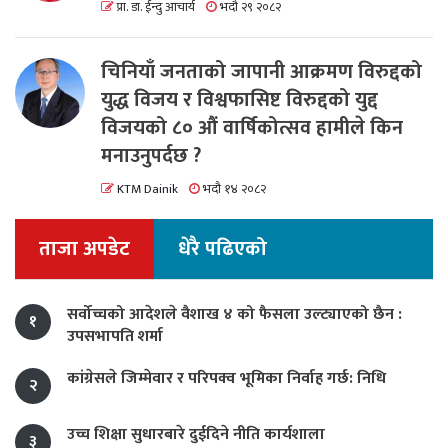
प्रा. डा. ईन्दु आचार्य
भदौ २९ २०८२
चिनियाँ जनताको जापानी आक्रमण विरुद्दको
युद्ध विजय र विश्वफासिष्ट विरुद्दको युद्द
विजयको ८० औं वार्षिकोत्सव हामीले किन
मनाउनुपर्दछ ?
KTM Dainik
भदौ १४ २०८२
ताजा अपडेट
धेरै पढिएको
सर्वोच्चको आदेशले वैशाख ४ को फैसला उल्ट्याएको छैन :
१
उपसभापति शर्मा
कांग्रेसले जिम्मेवार र परिपक्व भूमिका निर्वाह गर्छ: निधि
२
उच्च शिक्षा सुधारबारे दुईदिने नीति कार्यशाला
३