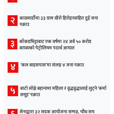
२
काठमाडौँमा ३३ ग्राम खैरो हिरोइनसहित दुई जना
पक्राउ
३
काँकडभिट्टाबाट एक वर्षमा २४ अर्ब ५० करोड
बराबरको पेट्रोलियम पदार्थ आयात
४
‘कल बाइसपास’मा संलग्न ४ जना पक्राउ
५
बाटो सोध्ने बहानामा महिला र वृद्धवृद्धालाई लुट्ने ‘कर्मा
समूह’ पक्राउ
सेनाद्वारा ३२ सडक आयोजना सम्पन्न, चौध सय