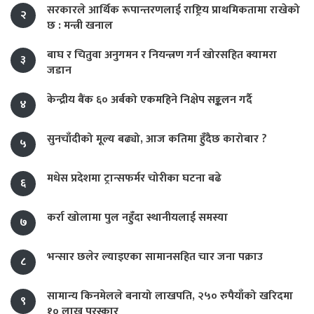
सरकारले आर्थिक रूपान्तरणलाई राष्ट्रिय प्राथमिकतामा राखेको
२
छ : मन्त्री खनाल
बाघ र चितुवा अनुगमन र नियन्त्रण गर्न खोरसहित क्यामरा
३
जडान
केन्द्रीय बैंक ६० अर्बको एकमहिने निक्षेप सङ्कलन गर्दै
४
सुनचाँदीको मूल्य बढ्यो, आज कतिमा हुँदैछ कारोबार ?
५
मधेस प्रदेशमा ट्रान्सफर्मर चोरीका घटना बढे
६
कर्रा खोलामा पुल नहुँदा स्थानीयलाई समस्या
७
भन्सार छलेर ल्याइएका सामानसहित चार जना पक्राउ
८
सामान्य किनमेलले बनायो लाखपति, २५० रुपैयाँको खरिदमा
९
१० लाख पुरस्कार