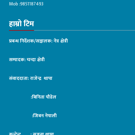
Mob :9851187493
हाम्रो टिम
प्रबन्ध निर्देशक/सञ्चालक: नेत्र क्षेत्री
सम्पादक: चन्दा क्षेत्री
संवाददाता: राजेन्द्र थापा
:बिनिता पौडेल
:जिबन नेपाली
कन्टेन्ट : सृजना थापा