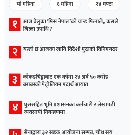
यो महिना
६ महिना
२४ घण्टा
१
आज बेलुका ‘मिस नेपाल’को ग्रान्ड फिनाले,, कसले
जित्ला उपाधि ?
२
यस्तो छ आजका लागि विदेशी मुद्राको विनिमयदर
३
काँकडभिट्टाबाट एक वर्षमा २४ अर्ब ५० करोड
बराबरको पेट्रोलियम पदार्थ आयात
४
घुससहित भूमि प्रशासनका कर्मचारी र लेखापढी
व्यवसायी नियन्त्रणमा
सेनाद्वारा ३२ सडक आयोजना सम्पन्न, चौध सय