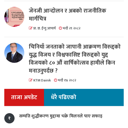
जेनजी आन्दोलन र अबको राजनीतिक
मार्गचित्र
प्रा. डा. ईन्दु आचार्य
भदौ २९ २०८२
चिनियाँ जनताको जापानी आक्रमण विरुद्दको
युद्ध विजय र विश्वफासिष्ट विरुद्दको युद्द
विजयको ८० औं वार्षिकोत्सव हामीले किन
मनाउनुपर्दछ ?
KTM Dainik
भदौ १४ २०८२
ताजा अपडेट
धेरै पढिएको
सम्पत्ति शुद्धीकरण मुद्दामा चक्रे मिलनले पाए सफाइ
१