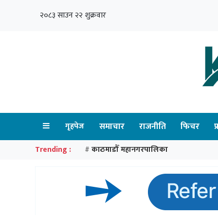
२०८३ साउन २२ शुक्रवार
गृहपेज
समाचार
राजनीति
फिचर
प
Trending :
काठमाडौँ महानगरपालिका
#