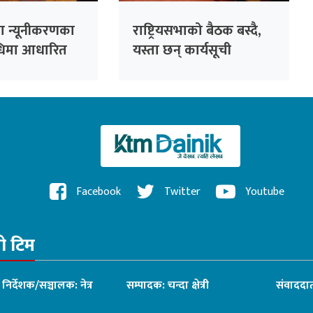
ंसा न्यूनीकरणका
राष्ट्रियसभाको बैठक बस्दै,
िधिमा आधारित
यस्ता छन् कार्यसूची
णाली प्रभावकारी
Facebook
Twitter
Youtube
रो टिम
ध निर्देशक/सञ्चालक: नेत्र
सम्पादक: चन्दा क्षेत्री
संवाददात