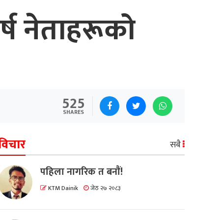
्ष नेताहरूको
525
SHARES
विचार
सबै
पहिला नागरिक त बनाैं!
KTM Dainik
जेठ २७ २०८३