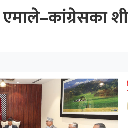
माले–कांग्रेसका शीर