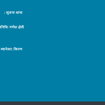
ट : सृजना थापा
तिनिधि: गणेश क्षेत्री
ङ म्यानेजर: किरण