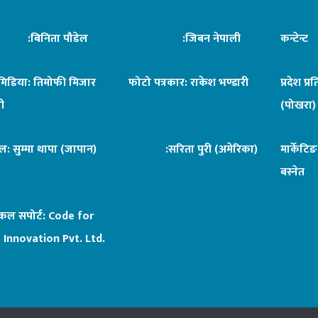
िनिता पौडेल
:जिबन नेपाली
कन्टेन्
िमिडिया: तिमोफी मिजार
फोटो पत्रकार: राकेश भण्डारी
प्रदेश प्र
ी
(पोखरा)
ल: सुम्मा थापा (जापान)
:सरिता पुरी (अमेरिका)
मार्केटि
बस्नेत
िकल सपोर्ट:
Code for
 Innovation Pvt. Ltd.