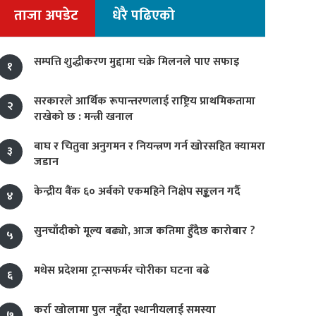
ताजा अपडेट
धेरै पढिएको
सम्पत्ति शुद्धीकरण मुद्दामा चक्रे मिलनले पाए सफाइ
१
सरकारले आर्थिक रूपान्तरणलाई राष्ट्रिय प्राथमिकतामा
२
राखेको छ : मन्त्री खनाल
बाघ र चितुवा अनुगमन र नियन्त्रण गर्न खोरसहित क्यामरा
३
जडान
केन्द्रीय बैंक ६० अर्बको एकमहिने निक्षेप सङ्कलन गर्दै
४
सुनचाँदीको मूल्य बढ्यो, आज कतिमा हुँदैछ कारोबार ?
५
मधेस प्रदेशमा ट्रान्सफर्मर चोरीका घटना बढे
६
कर्रा खोलामा पुल नहुँदा स्थानीयलाई समस्या
७