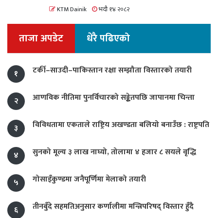
KTM Dainik
भदौ १४ २०८२
ताजा अपडेट
धेरै पढिएको
टर्की–साउदी–पाकिस्तान रक्षा सम्झौता विस्तारको तयारी
१
आणविक नीतिमा पुनर्विचारको सङ्केतपछि जापानमा चिन्ता
२
विविधतामा एकताले राष्ट्रिय अखण्डता बलियो बनाउँछ : राष्ट्रपति
३
सुनको मूल्य ३ लाख नाघ्यो, तोलामा ४ हजार ८ सयले वृद्धि
४
गोसाइँकुण्डमा जनैपूर्णिमा मेलाको तयारी
५
तीनबुँदे सहमतिअनुसार कर्णालीमा मन्त्रिपरिषद् विस्तार हुँदै
६