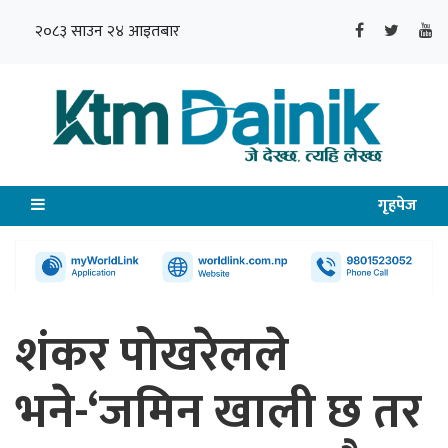
२०८३ साउन २४ आइतबार
गृहपेज
शंकर पोखरेलले
भने-‘जमिन खाली छ तर