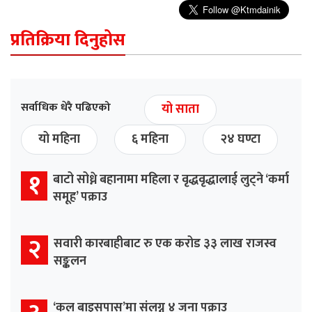
प्रतिक्रिया दिनुहोस
सर्वाधिक धेरै पढिएको
यो साता
यो महिना
६ महिना
२४ घण्टा
१
बाटो सोध्ने बहानामा महिला र वृद्धवृद्धालाई लुट्ने ‘कर्मा
समूह’ पक्राउ
२
सवारी कारबाहीबाट रु एक करोड ३३ लाख राजस्व
सङ्कलन
‘कल बाइसपास’मा संलग्न ४ जना पक्राउ