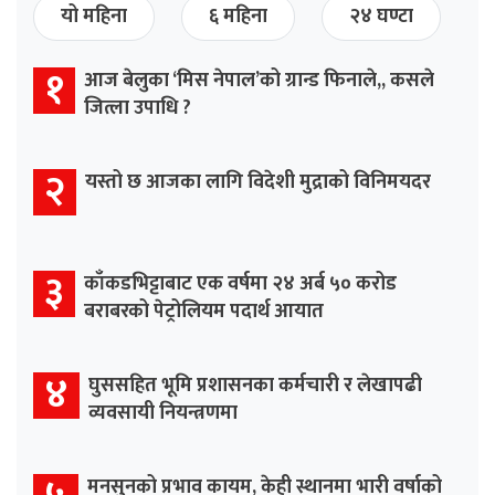
यो महिना
६ महिना
२४ घण्टा
१
आज बेलुका ‘मिस नेपाल’को ग्रान्ड फिनाले,, कसले
जित्ला उपाधि ?
२
यस्तो छ आजका लागि विदेशी मुद्राको विनिमयदर
३
काँकडभिट्टाबाट एक वर्षमा २४ अर्ब ५० करोड
बराबरको पेट्रोलियम पदार्थ आयात
४
घुससहित भूमि प्रशासनका कर्मचारी र लेखापढी
व्यवसायी नियन्त्रणमा
मनसुनको प्रभाव कायम, केही स्थानमा भारी वर्षाको