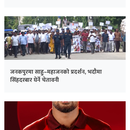
गरिँदै
जनकपुरमा साहु–महाजनको प्रदर्शन, भदौमा
सिंहदरबार घेर्ने चेतावनी