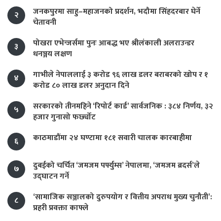
जनकपुरमा साहु–महाजनको प्रदर्शन, भदौमा सिंहदरबार घेर्ने
२
चेतावनी
पोखरा एभेन्जर्समा पुनः आबद्ध भए श्रीलंकाली अलराउन्डर
३
धनञ्जय लक्षण
गाभीले नेपाललाई ३ करोड ९६ लाख डलर बराबरको खोप र १
४
करोड ८० लाख डलर अनुदान दिने
सरकारको तीनमहिने ‘रिपोर्ट कार्ड’ सार्वजनिक : ३८४ निर्णय, ३२
५
हजार गुनासो फर्छ्योट
काठमाडौंमा २४ घण्टामा १८१ सवारी चालक कारबाहीमा
६
दुबईको चर्चित ‘जमजम पर्फ्युम्स’ नेपालमा, ‘जमजम ब्रदर्स’ले
७
उद्घाटन गर्ने
‘सामाजिक सञ्जालको दुरुपयोग र वित्तीय अपराध मुख्य चुनौती’:
८
प्रहरी प्रवक्ता काफ्ले