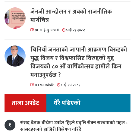
जेनजी आन्दोलन र अबको राजनीतिक
मार्गचित्र
प्रा. डा. ईन्दु आचार्य
भदौ २९ २०८२
चिनियाँ जनताको जापानी आक्रमण विरुद्दको
युद्ध विजय र विश्वफासिष्ट विरुद्दको युद्द
विजयको ८० औं वार्षिकोत्सव हामीले किन
मनाउनुपर्दछ ?
KTM Dainik
भदौ १४ २०८२
ताजा अपडेट
धेरै पढिएको
संसद् बैठक बीचैमा छाडेर हिँड्ने प्रवृत्ति रोक्न रास्वपाको पहल :
१
सांसदहरूको हाजिरी विश्लेषण गरिँदै