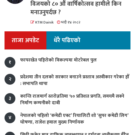
विजयको ८० औं वार्षिकोत्सव हामीले किन
मनाउनुपर्दछ ?
KTM Dainik
भदौ १४ २०८२
ताजा अपडेट
धेरै पढिएको
फापरखेत पहिरोको विकल्पमा मोटरेबल पुल
१
प्रदेशमा तीन दलको सरकार बनाउने प्रस्ताव अस्वीकार गरेका हौँ
२
: सभापति थापा
कान्ति राजमार्ग स्तरोन्नतिमा ५० प्रतिशत प्रगति, समयमै सक्ने
३
निर्माण कम्पनीको दाबी
नेपालको पहिलो ‘कमेडी एक्ट’ रियालिटी शो ‘सुपर कमेडी लिग’
४
घोषणा, राजेश हमाल मुख्य निर्णायक
सिठी फुकेर मात्र ट्राफिक व्यवस्थापन र दुर्घटना न्यूनीकरण हुँदैन