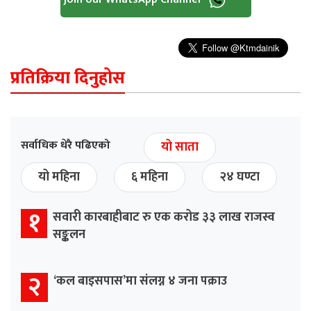
प्रतिक्रिया दिनुहोस
सर्वाधिक धेरै पढिएको
यो साता
यो महिना
६ महिना
२४ घण्टा
१
सवारी कारबाहीबाट रु एक करोड ३३ लाख राजस्व
सङ्कलन
२
‘कल बाइसपास’मा संलग्न ४ जना पक्राउ