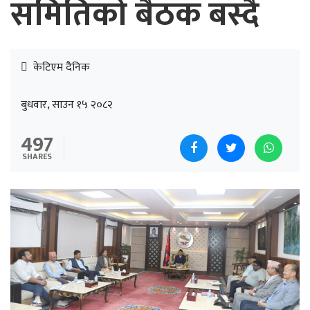
समितिको बैठक बस्दै
केटिएम दैनिक
बुधवार, साउन १५ २०८२
497
SHARES