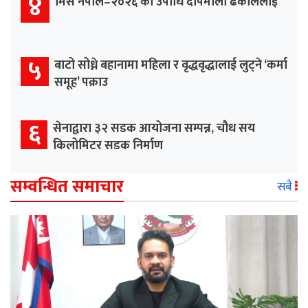
४
मिस नेपाल–२०२६ को उपाधि दीपमाला ढकाललाई
५
बाटो सोध्ने बहानामा महिला र वृद्धवृद्धालाई लुट्ने ‘कर्मा
समूह’ पक्राउ
६
सेनाद्वारा ३२ सडक आयोजना सम्पन्न, चौध सय
किलोमिटर सडक निर्माण
सम्वन्धित समाचार
सबै