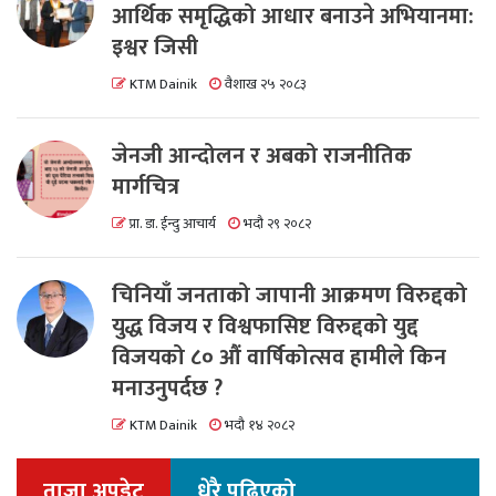
आर्थिक समृद्धिको आधार बनाउने अभियानमा:
इश्वर जिसी
KTM Dainik
वैशाख २५ २०८३
जेनजी आन्दोलन र अबको राजनीतिक
मार्गचित्र
प्रा. डा. ईन्दु आचार्य
भदौ २९ २०८२
चिनियाँ जनताको जापानी आक्रमण विरुद्दको
युद्ध विजय र विश्वफासिष्ट विरुद्दको युद्द
विजयको ८० औं वार्षिकोत्सव हामीले किन
मनाउनुपर्दछ ?
KTM Dainik
भदौ १४ २०८२
ताजा अपडेट
धेरै पढिएको