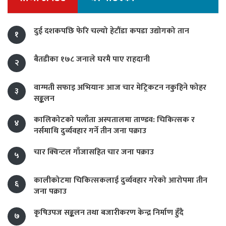
दुई दशकपछि फेरि चल्यो हेटौंडा कपडा उद्योगको तान
१
बैतडीका १७८ जनाले घरमै पाए राहदानी
२
वाग्मती सफाइ अभियानः आज चार मेट्रिकटन नकुहिने फोहर
३
सङ्कलन
कालिकोटको पलाँता अस्पतालमा ताण्डव: चिकित्सक र
४
नर्समाथि दुर्व्यवहार गर्ने तीन जना पक्राउ
चार क्विन्टल गाँजासहित चार जना पक्राउ
५
कालीकोटमा चिकित्सकलाई दुर्व्यवहार गरेको आरोपमा तीन
६
जना पक्राउ
कृषिउपज सङ्कलन तथा बजारीकरण केन्द्र निर्माण हुँदै
७