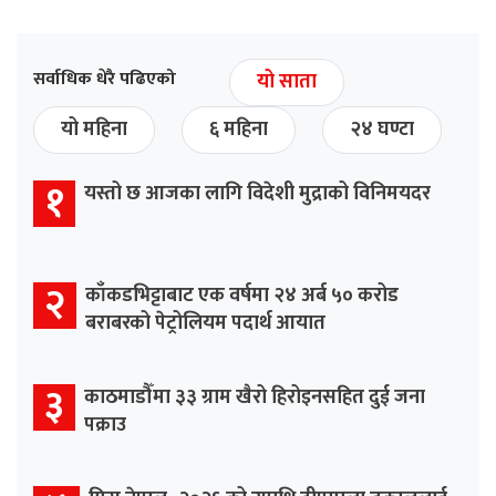
सर्वाधिक धेरै पढिएको
यो साता
यो महिना
६ महिना
२४ घण्टा
१
यस्तो छ आजका लागि विदेशी मुद्राको विनिमयदर
२
काँकडभिट्टाबाट एक वर्षमा २४ अर्ब ५० करोड
बराबरको पेट्रोलियम पदार्थ आयात
३
काठमाडौँमा ३३ ग्राम खैरो हिरोइनसहित दुई जना
पक्राउ