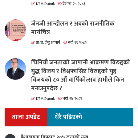
KTM Dainik
वैशाख २५ २०८३
जेनजी आन्दोलन र अबको राजनीतिक
मार्गचित्र
प्रा. डा. ईन्दु आचार्य
भदौ २९ २०८२
चिनियाँ जनताको जापानी आक्रमण विरुद्दको
युद्ध विजय र विश्वफासिष्ट विरुद्दको युद्द
विजयको ८० औं वार्षिकोत्सव हामीले किन
मनाउनुपर्दछ ?
KTM Dainik
भदौ १४ २०८२
ताजा अपडेट
धेरै पढिएको
वैशाखयता विपद्बाट २०५ जनाको मृत्यु