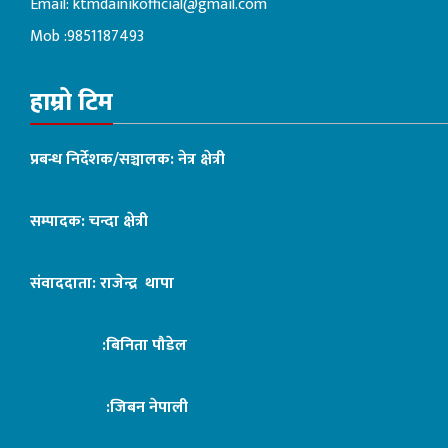
Email:
ktmdainikofficial@gmail.com
Mob :9851187493
हाम्रो टिम
प्रबन्ध निर्देशक/सञ्चालक: नेत्र क्षेत्री
सम्पादक: चन्दा क्षेत्री
संवाददाता: राजेन्द्र थापा
:बिनिता पौडेल
:जिबन नेपाली