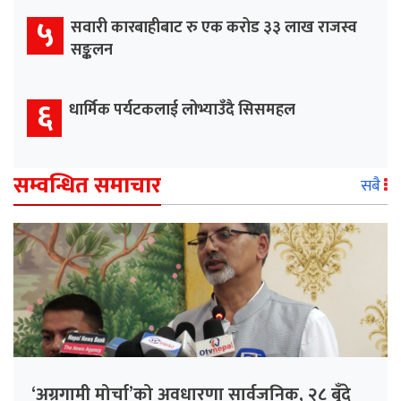
५
सवारी कारबाहीबाट रु एक करोड ३३ लाख राजस्व
सङ्कलन
६
धार्मिक पर्यटकलाई लोभ्याउँदै सिसमहल
सम्वन्धित समाचार
सबै
‘अग्रगामी मोर्चा’को अवधारणा सार्वजनिक, २८ बुँदे