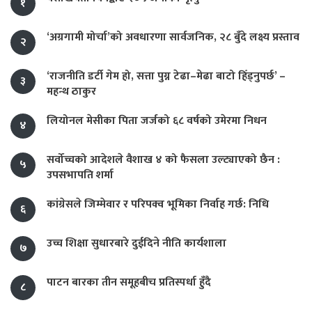
१
‘अग्रगामी मोर्चा’को अवधारणा सार्वजनिक, २८ बुँदे लक्ष्य प्रस्ताव
२
‘राजनीति डर्टी गेम हो, सत्ता पुग्न टेढा–मेढा बाटो हिँड्नुपर्छ’ –
३
महन्थ ठाकुर
लियोनल मेसीका पिता जर्जको ६८ वर्षको उमेरमा निधन
४
सर्वोच्चको आदेशले वैशाख ४ को फैसला उल्ट्याएको छैन :
५
उपसभापति शर्मा
कांग्रेसले जिम्मेवार र परिपक्व भूमिका निर्वाह गर्छ: निधि
६
उच्च शिक्षा सुधारबारे दुईदिने नीति कार्यशाला
७
पाटन बारका तीन समूहबीच प्रतिस्पर्धा हुँदै
८