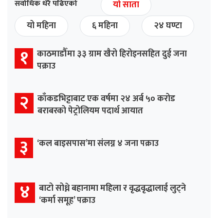
सर्वाधिक धेरै पढिएको
यो साता
यो महिना
६ महिना
२४ घण्टा
१
काठमाडौँमा ३३ ग्राम खैरो हिरोइनसहित दुई जना
पक्राउ
२
काँकडभिट्टाबाट एक वर्षमा २४ अर्ब ५० करोड
बराबरको पेट्रोलियम पदार्थ आयात
३
‘कल बाइसपास’मा संलग्न ४ जना पक्राउ
४
बाटो सोध्ने बहानामा महिला र वृद्धवृद्धालाई लुट्ने
‘कर्मा समूह’ पक्राउ