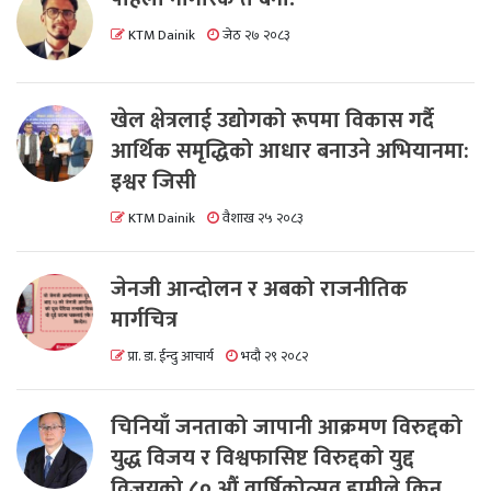
KTM Dainik
जेठ २७ २०८३
खेल क्षेत्रलाई उद्योगको रूपमा विकास गर्दै
आर्थिक समृद्धिको आधार बनाउने अभियानमा:
इश्वर जिसी
KTM Dainik
वैशाख २५ २०८३
जेनजी आन्दोलन र अबको राजनीतिक
मार्गचित्र
प्रा. डा. ईन्दु आचार्य
भदौ २९ २०८२
चिनियाँ जनताको जापानी आक्रमण विरुद्दको
युद्ध विजय र विश्वफासिष्ट विरुद्दको युद्द
विजयको ८० औं वार्षिकोत्सव हामीले किन