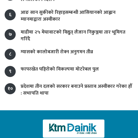
आङ सान सुकीको रिहाइसम्बन्धी आसियानको आह्वान
६
म्यानमाद्वारा अस्वीकार
माडीमा २५ मेघावाटको विद्युत् लैजान निकुञ्जमा तार भूमिगत
७
गरिँदै
ग्यासको कालोबजारी रोक्न अनुगमन तीव्र
८
फापरखेत पहिरोको विकल्पमा मोटरेबल पुल
९
प्रदेशमा तीन दलको सरकार बनाउने प्रस्ताव अस्वीकार गरेका हौँ
१०
: सभापति थापा