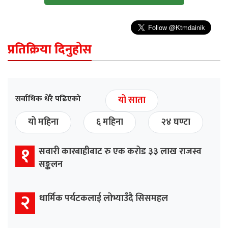
प्रतिक्रिया दिनुहोस
सर्वाधिक धेरै पढिएको
यो साता
यो महिना
६ महिना
२४ घण्टा
१
सवारी कारबाहीबाट रु एक करोड ३३ लाख राजस्व
सङ्कलन
२
धार्मिक पर्यटकलाई लोभ्याउँदै सिसमहल