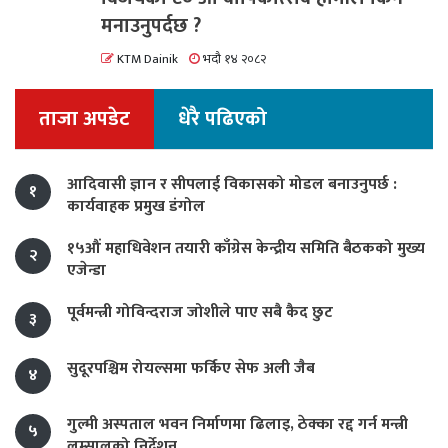
मनाउनुपर्दछ ?
KTM Dainik
भदौ १४ २०८२
ताजा अपडेट
धेरै पढिएको
आदिवासी ज्ञान र सीपलाई विकासको मोडल बनाउनुपर्छ :
१
कार्यवाहक प्रमुख डंगोल
१५औं महाधिवेशन तयारी काँग्रेस केन्द्रीय समिति बैठकको मुख्य
२
एजेन्डा
पूर्वमन्त्री गोविन्दराज जोशीले पाए सबै कैद छुट
३
सुदूरपश्चिम रोयल्समा फर्किए सेफ अली जैब
४
गुल्मी अस्पताल भवन निर्माणमा ढिलाइ, ठेक्का रद्द गर्न मन्त्री
५
लम्सालको निर्देशन