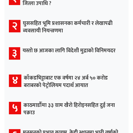
जित्ला उपाधि ?
२
घुससहित भूमि प्रशासनका कर्मचारी र लेखापढी
व्यवसायी नियन्त्रणमा
३
यस्तो छ आजका लागि विदेशी मुद्राको विनिमयदर
४
काँकडभिट्टाबाट एक वर्षमा २४ अर्ब ५० करोड
बराबरको पेट्रोलियम पदार्थ आयात
५
काठमाडौँमा ३३ ग्राम खैरो हिरोइनसहित दुई जना
पक्राउ
मनसुनको प्रभाव कायम, केही स्थानमा भारी वर्षाको