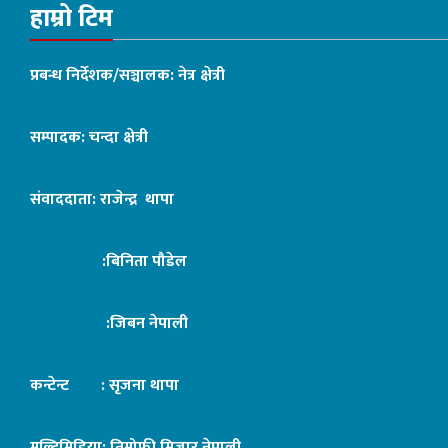
हाम्रो टिम
प्रबन्ध निर्देशक/सञ्चालक: नेत्र क्षेत्री
सम्पादक: चन्दा क्षेत्री
संवाददाता: राजेन्द्र थापा
:बिनिता पौडेल
:जिबन नेपाली
कन्टेन्ट : सृजना थापा
मल्टिमिडिया: तिमोफी मिजार नेपाली