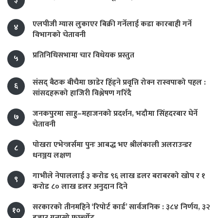
३
एलपीजी ग्यास लुकाएर बिक्री गर्नेलाई कडा कारबाही गर्ने
४
विभागको चेतावनी
प्रतिनिधिसभामा चार विधेयक प्रस्तुत
५
संसद् बैठक बीचैमा छाडेर हिँड्ने प्रवृत्ति रोक्न रास्वपाको पहल :
६
सांसदहरूको हाजिरी विश्लेषण गरिँदै
जनकपुरमा साहु–महाजनको प्रदर्शन, भदौमा सिंहदरबार घेर्ने
७
चेतावनी
पोखरा एभेन्जर्समा पुनः आबद्ध भए श्रीलंकाली अलराउन्डर
८
धनञ्जय लक्षण
गाभीले नेपाललाई ३ करोड ९६ लाख डलर बराबरको खोप र १
९
करोड ८० लाख डलर अनुदान दिने
सरकारको तीनमहिने ‘रिपोर्ट कार्ड’ सार्वजनिक : ३८४ निर्णय, ३२
१०
हजार गुनासो फर्छ्योट