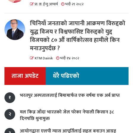
प्रा. डा. ईन्दु आचार्य
भदौ २९ २०८२
चिनियाँ जनताको जापानी आक्रमण विरुद्दको
युद्ध विजय र विश्वफासिष्ट विरुद्दको युद्द
विजयको ८० औं वार्षिकोत्सव हामीले किन
मनाउनुपर्दछ ?
KTM Dainik
भदौ १४ २०८२
ताजा अपडेट
धेरै पढिएको
भरतपुर अस्पताललाई बिमामार्फत एक वर्षमा एक अर्ब प्राप्त
१
मल किन्न जाँदा भारतको जेल परेका नेपाली किसान ३८
२
दिनपछि थुनामुक्त
आयोगद्वारा एलपी ग्यास आपूर्तिलाई सहज बनाउन आग्रह