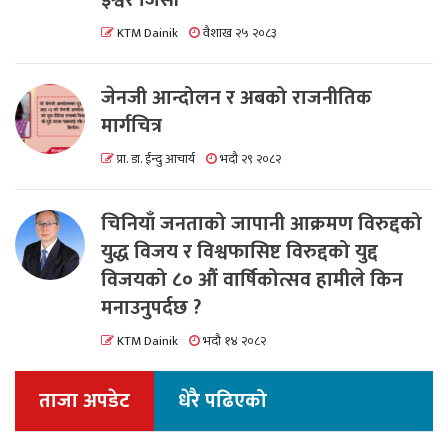
इश्वर जिसी
KTM Dainik
वैशाख २५ २०८३
जेनजी आन्दोलन र अबको राजनीतिक
मार्गचित्र
प्रा. डा. ईन्दु आचार्य
भदौ २९ २०८२
चिनियाँ जनताको जापानी आक्रमण विरुद्दको
युद्ध विजय र विश्वफासिष्ट विरुद्दको युद्द
विजयको ८० औं वार्षिकोत्सव हामीले किन
मनाउनुपर्दछ ?
KTM Dainik
भदौ १४ २०८२
ताजा अपडेट
धेरै पढिएको