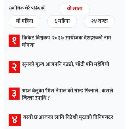
सर्वाधिक धेरै पढिएको
यो साता
यो महिना
६ महिना
२४ घण्टा
१
क्रिकेट विश्वकप-२०२७ आयोजक देशहरूको नाम
घोषणा
२
सुनको मूल्य आजपनि बढ्यो, चाँदी पनि महँगियो
३
आज बेलुका ‘मिस नेपाल’को ग्रान्ड फिनाले,, कसले
जित्ला उपाधि ?
४
यस्तो छ आजका लागि विदेशी मुद्राको विनिमयदर