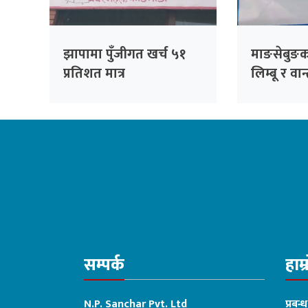
झापामा पुँजीगत खर्च ५१
माङसेबुङक
प्रतिशत मात्र
लिम्बू र वा
अनिवार्य
सम्पर्क
हाम्
N.P. Sanchar Pvt. Ltd
प्रबन्