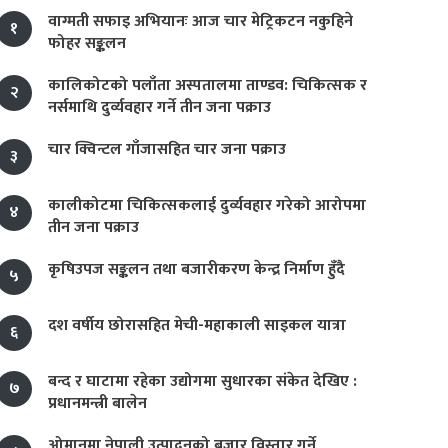
वाग्मती सफाइ अभियानः आज चार मेट्रिकटन नकुहिने
१
फोहर सङ्कलन
कालिकोटको पलाँता अस्पतालमा ताण्डव: चिकित्सक र
२
नर्समाथि दुर्व्यवहार गर्ने तीन जना पक्राउ
चार क्विन्टल गाँजासहित चार जना पक्राउ
३
कालीकोटमा चिकित्सकलाई दुर्व्यवहार गरेको आरोपमा
४
तीन जना पक्राउ
कृषिउपज सङ्कलन तथा बजारीकरण केन्द्र निर्माण हुँदै
५
दश वर्षीय छोरासहित मेची-महाकाली साइकल यात्रा
६
बन्द र घाटामा रहेका उद्योगमा सुधारका संकेत देखिए :
७
प्रधानमन्त्री बालेन
ओमानमा नेपाली उत्पादनको बजार विस्तार गर्ने