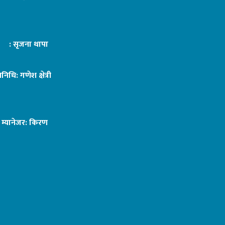
ट : सृजना थापा
तिनिधि: गणेश क्षेत्री
ङ म्यानेजर: किरण