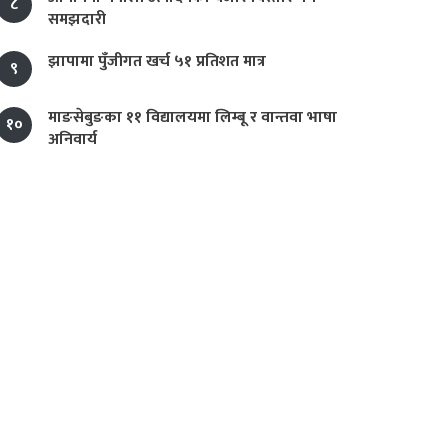
८
समझदारी
झापामा पुँजीगत खर्च ५१ प्रतिशत मात्र
९
माङसेबुङका ११ विद्यालयमा लिम्बू र वान्तवा भाषा
१०
अनिवार्य