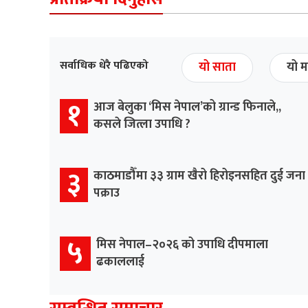
सर्वाधिक धेरै पढिएको
यो साता
यो म
१
आज बेलुका ‘मिस नेपाल’को ग्रान्ड फिनाले,,
कसले जित्ला उपाधि ?
३
काठमाडौँमा ३३ ग्राम खैरो हिरोइनसहित दुई जना
पक्राउ
५
मिस नेपाल–२०२६ को उपाधि दीपमाला
ढकाललाई