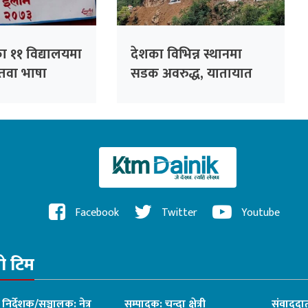
ा ११ विद्यालयमा
देशका विभिन्न स्थानमा
न्तवा भाषा
सडक अवरुद्ध, यातायात
प्रभावित
Facebook
Twitter
Youtube
रो टिम
ध निर्देशक/सञ्चालक: नेत्र
सम्पादक: चन्दा क्षेत्री
संवाददात