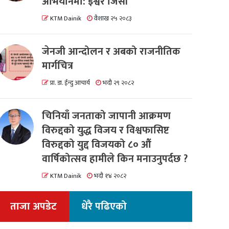
अभियानमा: इश्वर जिसी
KTM Dainik
वैशाख २५ २०८३
जेनजी आन्दोलन र अबको राजनीतिक
मार्गचित्र
प्रा. डा. ईन्दु आचार्य
भदौ २९ २०८२
चिनियाँ जनताको जापानी आक्रमण
विरुद्दको युद्ध विजय र विश्वफासिष्ट
विरुद्दको युद्द विजयको ८० औं
वार्षिकोत्सव हामीले किन मनाउनुपर्दछ ?
KTM Dainik
भदौ १४ २०८२
ताजा अपडेट
धेरै पढिएको