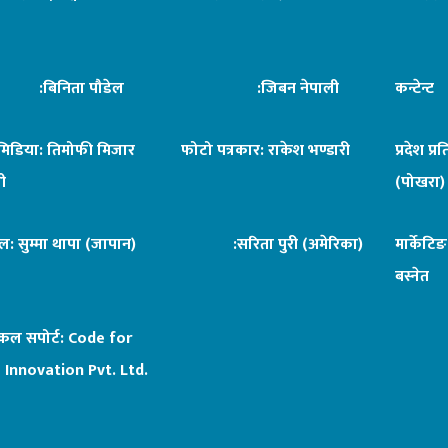
िनिता पौडेल
:जिबन नेपाली
कन्टेन्
िमिडिया: तिमोफी मिजार
फोटो पत्रकार: राकेश भण्डारी
प्रदेश प्र
ी
(पोखरा)
ल: सुम्मा थापा (जापान)
:सरिता पुरी (अमेरिका)
मार्केटि
बस्नेत
िकल सपोर्ट:
Code for
 Innovation Pvt. Ltd.