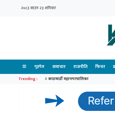
२०८३ साउन २३ शनिवार
गृहपेज
समाचार
राजनीति
फिचर
प
Trending :
काठमाडौँ महानगरपालिका
#