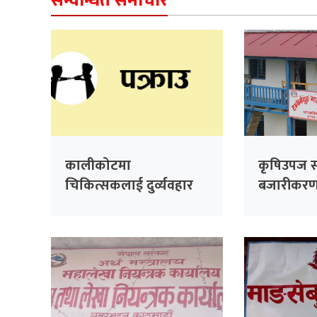
सम्वन्धित समाचार
कालीकोटमा
कृषिउपज स
चिकित्सकलाई दुर्व्यवहार
बजारीकरण के
गरेको आरोपमा तीन जना
हुँदै
पक्राउ