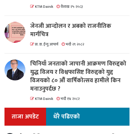
KTM Dainik
वैशाख २५ २०८३
जेनजी आन्दोलन र अबको राजनीतिक
मार्गचित्र
प्रा. डा. ईन्दु आचार्य
भदौ २९ २०८२
चिनियाँ जनताको जापानी आक्रमण विरुद्दको
युद्ध विजय र विश्वफासिष्ट विरुद्दको युद्द
विजयको ८० औं वार्षिकोत्सव हामीले किन
मनाउनुपर्दछ ?
KTM Dainik
भदौ १४ २०८२
ताजा अपडेट
धेरै पढिएको