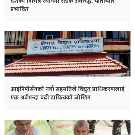
देशका विभिन्न स्थानमा सडक अवरुद्ध, यातायात
प्रभावित
आइपिपीसँगको नयाँ सहमतिले विद्युत् प्राधिकरणलाई
एक अर्बभन्दा बढी दायित्वको जोखिम