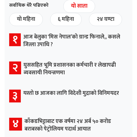
सर्वाधिक धेरै पढिएको
यो साता
यो महिना
६ महिना
२४ घण्टा
१
आज बेलुका ‘मिस नेपाल’को ग्रान्ड फिनाले,, कसले
जित्ला उपाधि ?
२
घुससहित भूमि प्रशासनका कर्मचारी र लेखापढी
व्यवसायी नियन्त्रणमा
३
यस्तो छ आजका लागि विदेशी मुद्राको विनिमयदर
४
काँकडभिट्टाबाट एक वर्षमा २४ अर्ब ५० करोड
बराबरको पेट्रोलियम पदार्थ आयात