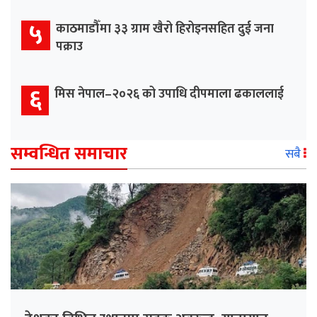
५
काठमाडौँमा ३३ ग्राम खैरो हिरोइनसहित दुई जना
पक्राउ
६
मिस नेपाल–२०२६ को उपाधि दीपमाला ढकाललाई
सम्वन्धित समाचार
सबै