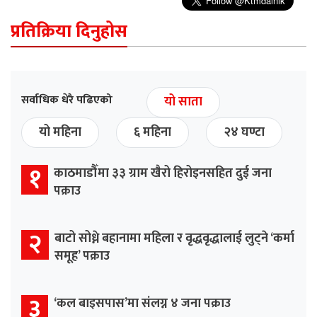
प्रतिक्रिया दिनुहोस
सर्वाधिक धेरै पढिएको
यो साता
यो महिना
६ महिना
२४ घण्टा
१
काठमाडौँमा ३३ ग्राम खैरो हिरोइनसहित दुई जना
पक्राउ
२
बाटो सोध्ने बहानामा महिला र वृद्धवृद्धालाई लुट्ने ‘कर्मा
समूह’ पक्राउ
३
‘कल बाइसपास’मा संलग्न ४ जना पक्राउ