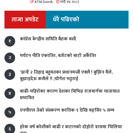
KTM Dainik
भदौ १४ २०८२
ताजा अपडेट
धेरै पढिएको
कांग्रेस केन्द्रीय समिति बैठक बस्दै
१
पर्यटन नीति एकातिर, बजेटको बाटो अर्कैतिर
२
‘झन्डै २ तिहाइ बहुमतका प्रधानमन्त्री एक्लै ! बुझिन मैले,
३
बुझाइदेऊ कसैले !! ;योगेश भट्टराई
बाढी-पहिराेका कारण देशका विभिन्न राजमार्गमा यातायात
४
प्रभावित
एनपीएल तेस्रो संस्करण कात्तिक ९ देखि मङ्सिर ५ सम्म
५
हरेक वर्ष कोशीको बाढी र कटानको दोहोरो त्रासमा चिलिया
६