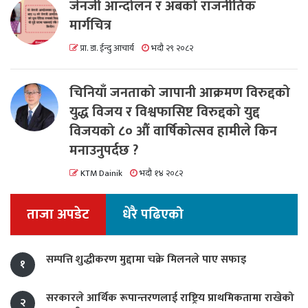
जेनजी आन्दोलन र अबको राजनीतिक
मार्गचित्र
प्रा. डा. ईन्दु आचार्य
भदौ २९ २०८२
चिनियाँ जनताको जापानी आक्रमण विरुद्दको
युद्ध विजय र विश्वफासिष्ट विरुद्दको युद्द
विजयको ८० औं वार्षिकोत्सव हामीले किन
मनाउनुपर्दछ ?
KTM Dainik
भदौ १४ २०८२
ताजा अपडेट
धेरै पढिएको
सम्पत्ति शुद्धीकरण मुद्दामा चक्रे मिलनले पाए सफाइ
१
सरकारले आर्थिक रूपान्तरणलाई राष्ट्रिय प्राथमिकतामा राखेको
२