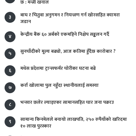
छ : मन्त्री खनाल
बाघ र चितुवा अनुगमन र नियन्त्रण गर्न खोरसहित क्यामरा
३
जडान
केन्द्रीय बैंक ६० अर्बको एकमहिने निक्षेप सङ्कलन गर्दै
४
सुनचाँदीको मूल्य बढ्यो, आज कतिमा हुँदैछ कारोबार ?
५
मधेस प्रदेशमा ट्रान्सफर्मर चोरीका घटना बढे
६
कर्रा खोलामा पुल नहुँदा स्थानीयलाई समस्या
७
भन्सार छलेर ल्याइएका सामानसहित चार जना पक्राउ
८
सामान्य किनमेलले बनायो लाखपति, २५० रुपैयाँको खरिदमा
९
१० लाख पुरस्कार