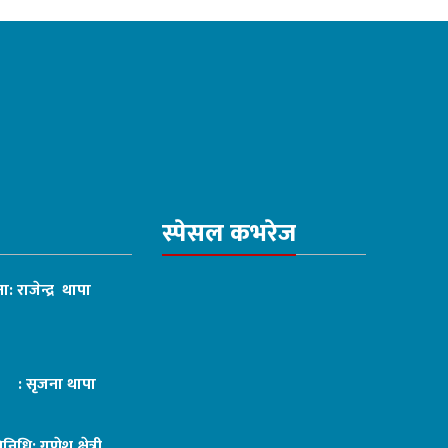
स्पेसल कभरेज
ा: राजेन्द्र थापा
ट : सृजना थापा
तिनिधि: गणेश क्षेत्री