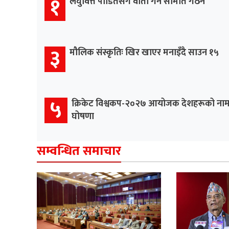
१
लघुवित्त पीडितसँग वार्ता गर्न समिति गठन
३
मौलिक संस्कृतिः खिर खाएर मनाइँदै साउन १५
५
क्रिकेट विश्वकप-२०२७ आयोजक देशहरूको ना
घोषणा
सम्वन्धित समाचार