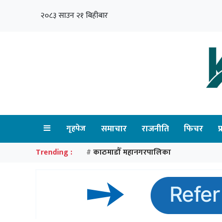
२०८३ साउन २१ बिहीबार
गृहपेज
समाचार
राजनीति
फिचर
प
Trending :
काठमाडौँ महानगरपालिका
#