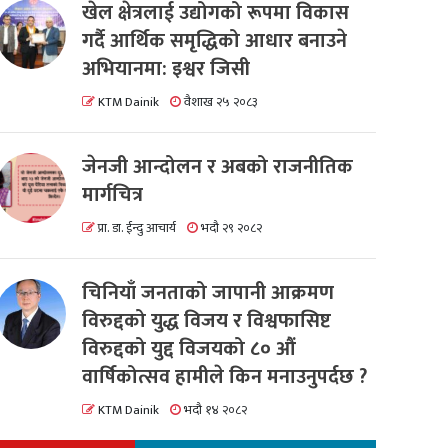
खेल क्षेत्रलाई उद्योगको रूपमा विकास
गर्दै आर्थिक समृद्धिको आधार बनाउने
अभियानमा: इश्वर जिसी
KTM Dainik
वैशाख २५ २०८३
जेनजी आन्दोलन र अबको राजनीतिक
मार्गचित्र
प्रा. डा. ईन्दु आचार्य
भदौ २९ २०८२
चिनियाँ जनताको जापानी आक्रमण
विरुद्दको युद्ध विजय र विश्वफासिष्ट
विरुद्दको युद्द विजयको ८० औं
वार्षिकोत्सव हामीले किन मनाउनुपर्दछ ?
KTM Dainik
भदौ १४ २०८२