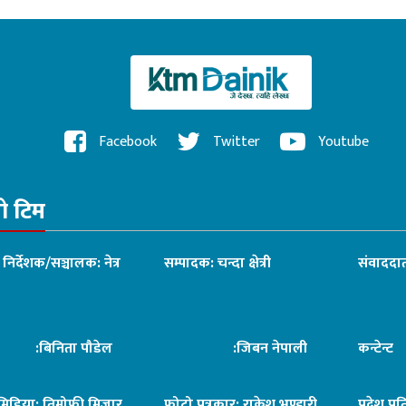
Facebook
Twitter
Youtube
रो टिम
ध निर्देशक/सञ्चालक: नेत्र
सम्पादक: चन्दा क्षेत्री
संवाददात
िनिता पौडेल
:जिबन नेपाली
कन्टेन्
िमिडिया: तिमोफी मिजार
फोटो पत्रकार: राकेश भण्डारी
प्रदेश प्र