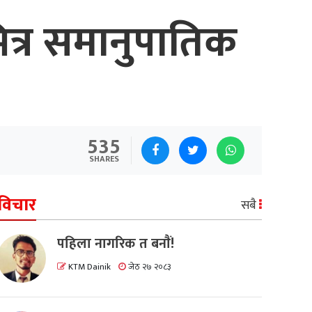
ीभित्र समानुपातिक
535
SHARES
विचार
सबै
पहिला नागरिक त बनाैं!
KTM Dainik
जेठ २७ २०८३