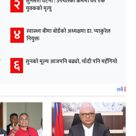
२
सुनसरी घटना : उपचारका क्रममा थप एक
युवकको मृत्यु
४
स्वास्थ्य बीमा बोर्डको अध्यक्षमा डा. प्याकुरेल
नियुक्त
६
म
सुनको मूल्य आजपनि बढ्यो, चाँदी पनि महँगियो
सबै