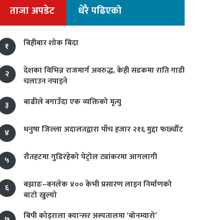
ताजा अपडेट
धेरै पढिएको
बिहीबार शोक बिदा
१
देशका विभिन्न राजमार्ग अवरुद्ध, केही सडकमा राति गाडी
२
चलाउन नपाइने
बाढीले बगाउँदा एक व्यक्तिको मृत्यु
३
धनुषा जिल्ला अदालतद्वारा पाँच हजार २१६ मुद्दा फर्छ्यौट
४
रौतहटमा गुडिरहेको पेट्रोल ट्यांकरमा आगलागी
५
बझाङ–बनलेक ४०० केभी प्रसारण लाइन निर्माणको
६
बाटो खुल्यो
बिपी कोइराला क्यान्सर अस्पतालमा ‘बोनम्यारो’
७