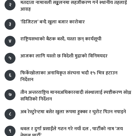
मतदाता नामावली सङ्कलनमा सहजीकरण गर्न स्थानीय तहलाई
२
आग्रह
‘डिजिटल’ बन्दै खुला बजार कारोबार
३
राष्ट्रियसभाको बैठक बस्दै, यस्ता छन् कार्यसूची
४
आजका लागि यस्तो छ विदेशी मुद्राको विनिमयदर
५
फिर्केखोलाका अनाधिकृत संरचना भदौ १५ भित्र हटाउन
६
निर्देशन
तीन अन्तरराष्ट्रिय मानवअधिकारवादी संस्थालाई स्पष्टीकरण सोध्न
७
समितिको निर्देशन
अब रेस्टुरेन्टमा बसेर खुला रूपमा हुक्का र चुरोट पिउन नपाइने
८
धवल र दुर्गा प्रसाईंले गठन गरे नयाँ दल , पार्टीको नाम ‘जय
९
नेपाल पार्टी’