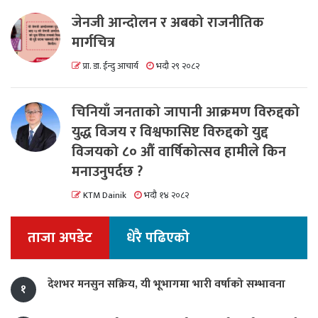
जेनजी आन्दोलन र अबको राजनीतिक
मार्गचित्र
प्रा. डा. ईन्दु आचार्य
भदौ २९ २०८२
चिनियाँ जनताको जापानी आक्रमण विरुद्दको
युद्ध विजय र विश्वफासिष्ट विरुद्दको युद्द
विजयको ८० औं वार्षिकोत्सव हामीले किन
मनाउनुपर्दछ ?
KTM Dainik
भदौ १४ २०८२
ताजा अपडेट
धेरै पढिएको
देशभर मनसुन सक्रिय, यी भूभागमा भारी वर्षाको सम्भावना
१