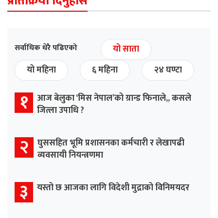
प्रतिक्रिया दिनुहोस
सर्वाधिक धेरै पढिएको
यो साता
यो महिना
६ महिना
२४ घण्टा
१
आज बेलुका ‘मिस नेपाल’को ग्रान्ड फिनाले,, कसले
जित्ला उपाधि ?
२
घुससहित भूमि प्रशासनका कर्मचारी र लेखापढी
व्यवसायी नियन्त्रणमा
३
यस्तो छ आजका लागि विदेशी मुद्राको विनिमयदर