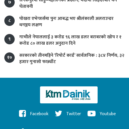
जनकपुरमा साहु–महाजनको प्रदर्शन, भदौमा सिंहदरबार घेर्ने
७
चेतावनी
पोखरा एभेन्जर्समा पुनः आबद्ध भए श्रीलंकाली अलराउन्डर
८
धनञ्जय लक्षण
गाभीले नेपाललाई ३ करोड ९६ लाख डलर बराबरको खोप र १
९
करोड ८० लाख डलर अनुदान दिने
सरकारको तीनमहिने ‘रिपोर्ट कार्ड’ सार्वजनिक : ३८४ निर्णय, ३२
१०
हजार गुनासो फर्छ्योट
Facebook
Twitter
Youtube