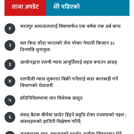
ताजा अपडेट
धेरै पढिएको
भरतपुर अस्पताललाई बिमामार्फत एक वर्षमा एक अर्ब प्राप्त
१
मल किन्न जाँदा भारतको जेल परेका नेपाली किसान ३८
२
दिनपछि थुनामुक्त
आयोगद्वारा एलपी ग्यास आपूर्तिलाई सहज बनाउन आग्रह
३
एलपीजी ग्यास लुकाएर बिक्री गर्नेलाई कडा कारबाही गर्ने
४
विभागको चेतावनी
प्रतिनिधिसभामा चार विधेयक प्रस्तुत
५
संसद् बैठक बीचैमा छाडेर हिँड्ने प्रवृत्ति रोक्न रास्वपाको पहल :
६
सांसदहरूको हाजिरी विश्लेषण गरिँदै