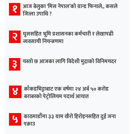
१
आज बेलुका ‘मिस नेपाल’को ग्रान्ड फिनाले,, कसले
जित्ला उपाधि ?
२
घुससहित भूमि प्रशासनका कर्मचारी र लेखापढी
व्यवसायी नियन्त्रणमा
३
यस्तो छ आजका लागि विदेशी मुद्राको विनिमयदर
४
काँकडभिट्टाबाट एक वर्षमा २४ अर्ब ५० करोड
बराबरको पेट्रोलियम पदार्थ आयात
५
काठमाडौँमा ३३ ग्राम खैरो हिरोइनसहित दुई जना
पक्राउ