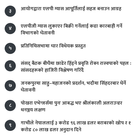
आयोगद्वारा एलपी ग्यास आपूर्तिलाई सहज बनाउन आग्रह
३
एलपीजी ग्यास लुकाएर बिक्री गर्नेलाई कडा कारबाही गर्ने
४
विभागको चेतावनी
प्रतिनिधिसभामा चार विधेयक प्रस्तुत
५
संसद् बैठक बीचैमा छाडेर हिँड्ने प्रवृत्ति रोक्न रास्वपाको पहल :
६
सांसदहरूको हाजिरी विश्लेषण गरिँदै
जनकपुरमा साहु–महाजनको प्रदर्शन, भदौमा सिंहदरबार घेर्ने
७
चेतावनी
पोखरा एभेन्जर्समा पुनः आबद्ध भए श्रीलंकाली अलराउन्डर
८
धनञ्जय लक्षण
गाभीले नेपाललाई ३ करोड ९६ लाख डलर बराबरको खोप र १
९
करोड ८० लाख डलर अनुदान दिने