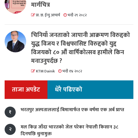
मार्गचित्र
प्रा. डा. ईन्दु आचार्य
भदौ २९ २०८२
चिनियाँ जनताको जापानी आक्रमण विरुद्दको
युद्ध विजय र विश्वफासिष्ट विरुद्दको युद्द
विजयको ८० औं वार्षिकोत्सव हामीले किन
मनाउनुपर्दछ ?
KTM Dainik
भदौ १४ २०८२
ताजा अपडेट
धेरै पढिएको
भरतपुर अस्पताललाई बिमामार्फत एक वर्षमा एक अर्ब प्राप्त
१
मल किन्न जाँदा भारतको जेल परेका नेपाली किसान ३८
२
दिनपछि थुनामुक्त