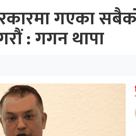
ारमा गएका सबैको 
रौं : गगन थापा