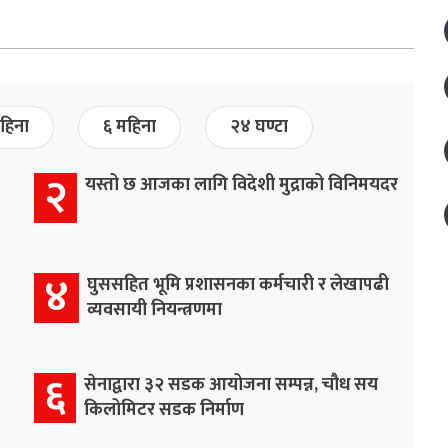
हिना
६ महिना
२४ घण्टा
२
यस्तो छ आजका लागि विदेशी मुद्राको विनिमयदर
४
घुससहित भूमि प्रशासनका कर्मचारी र लेखापढी
व्यवसायी नियन्त्रणमा
६
सेनाद्वारा ३२ सडक आयोजना सम्पन्न, चौध सय
किलोमिटर सडक निर्माण