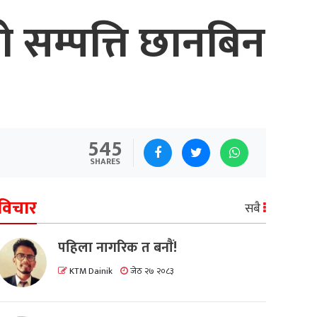
सम्पत्ति छानबिन
545
SHARES
विचार
सबै
पहिला नागरिक त बनाैं!
KTM Dainik
जेठ २७ २०८३