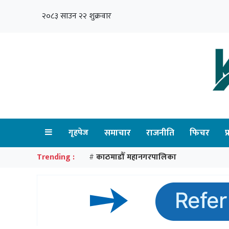
२०८३ साउन २२ शुक्रवार
गृहपेज
समाचार
राजनीति
फिचर
प
Trending :
काठमाडौँ महानगरपालिका
#