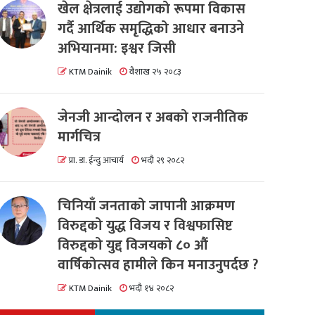
खेल क्षेत्रलाई उद्योगको रूपमा विकास
गर्दै आर्थिक समृद्धिको आधार बनाउने
अभियानमा: इश्वर जिसी
KTM Dainik
वैशाख २५ २०८३
जेनजी आन्दोलन र अबको राजनीतिक
मार्गचित्र
प्रा. डा. ईन्दु आचार्य
भदौ २९ २०८२
चिनियाँ जनताको जापानी आक्रमण
विरुद्दको युद्ध विजय र विश्वफासिष्ट
विरुद्दको युद्द विजयको ८० औं
वार्षिकोत्सव हामीले किन मनाउनुपर्दछ ?
KTM Dainik
भदौ १४ २०८२