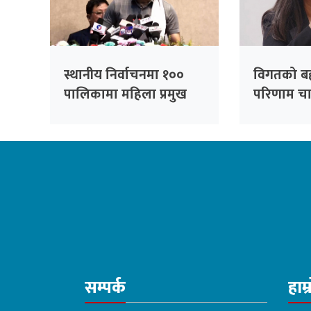
स्थानीय निर्वाचनमा १००
विगतको बह
पालिकामा महिला प्रमुख
परिणाम चाहि
उम्मेदवार बनाउने कांग्रेसको
ओली
तयारी : सभापति थापा
सम्पर्क
हाम्