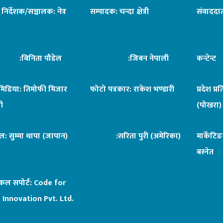
ध निर्देशक/सञ्चालक: नेत्र
सम्पादक: चन्दा क्षेत्री
संवाददात
िनिता पौडेल
:जिबन नेपाली
कन्टेन्
िमिडिया: तिमोफी मिजार
फोटो पत्रकार: राकेश भण्डारी
प्रदेश प्र
ी
(पोखरा)
ल: सुम्मा थापा (जापान)
:सरिता पुरी (अमेरिका)
मार्केटि
बस्नेत
िकल सपोर्ट:
Code for
 Innovation Pvt. Ltd.