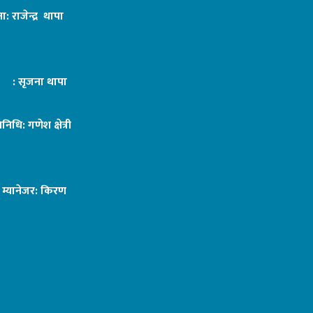
ा: राजेन्द्र थापा
ट : सृजना थापा
तिनिधि: गणेश क्षेत्री
ङ म्यानेजर: किरण