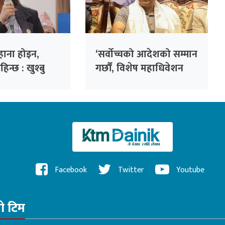
ाना होइन,
‘सर्वोच्चको आदेशको सम्मान
न्छ : खुश्बु
गर्छौं, विशेष महाधिवेशन
अझ आवश्यक’
Facebook
Twitter
Youtube
रो टिम