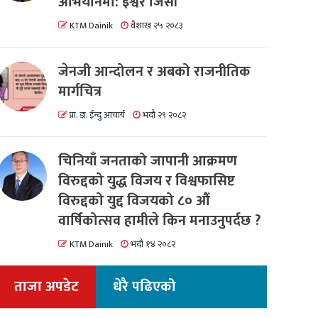
अभियानमा: इश्वर जिसी
KTM Dainik
वैशाख २५ २०८३
जेनजी आन्दोलन र अबको राजनीतिक
मार्गचित्र
प्रा. डा. ईन्दु आचार्य
भदौ २९ २०८२
चिनियाँ जनताको जापानी आक्रमण
विरुद्दको युद्ध विजय र विश्वफासिष्ट
विरुद्दको युद्द विजयको ८० औं
वार्षिकोत्सव हामीले किन मनाउनुपर्दछ ?
KTM Dainik
भदौ १४ २०८२
ताजा अपडेट
धेरै पढिएको