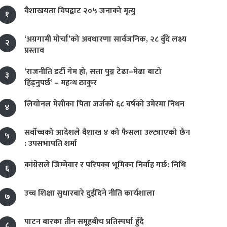
वैशाखयता विपद्बाट २०५ जनाको मृत्यु
१
‘अग्रगामी मोर्चा’को अवधारणा सार्वजनिक, २८ बुँदे लक्ष्य
२
प्रस्ताव
‘राजनीति डर्टी गेम हो, सत्ता पुग्न टेढा–मेढा बाटो
३
हिँड्नुपर्छ’ – महन्थ ठाकुर
लियोनल मेसीका पिता जर्जको ६८ वर्षको उमेरमा निधन
४
सर्वोच्चको आदेशले वैशाख ४ को फैसला उल्ट्याएको छैन
५
: उपसभापति शर्मा
कांग्रेसले जिम्मेवार र परिपक्व भूमिका निर्वाह गर्छ: निधि
६
उच्च शिक्षा सुधारबारे दुईदिने नीति कार्यशाला
७
पाटन बारका तीन समूहबीच प्रतिस्पर्धा हुँदै
८