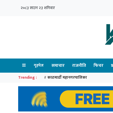
२०८३ साउन २३ शनिवार
गृहपेज
समाचार
राजनीति
फिचर
प
Trending :
काठमाडौँ महानगरपालिका
#