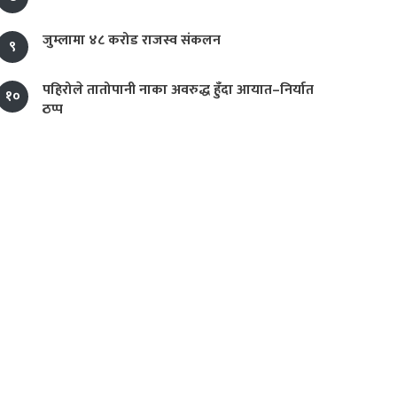
जुम्लामा ४८ करोड राजस्व संकलन
९
पहिरोले तातोपानी नाका अवरुद्ध हुँदा आयात–निर्यात
१०
ठप्प