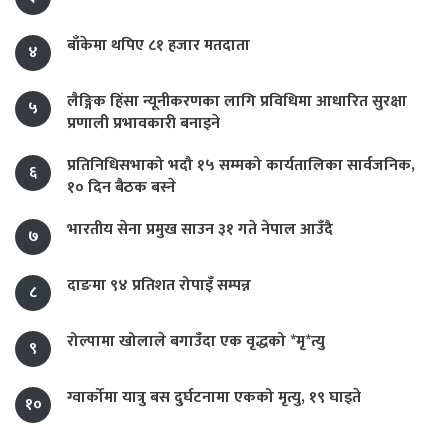
बाँकेमा थपिए ८१ हजार मतदाता
४
लैङ्गिक हिंसा न्यूनीकरणका लागि प्रविधिमा आधारित सुरक्षा
५
प्रणाली प्रभावकारी बनाइने
प्रतिनिधिसभाको भदौ १५ सम्मको कार्यतालिका सार्वजनिक,
६
१० दिन बैठक बस्ने
भारतीय सेना प्रमुख साउन ३१ गते नेपाल आउँदै
७
दाङमा ९४ प्रतिशत रोपाइँ सम्पन्न
८
रोल्पामा खोलाले बगाउँदा एक वृद्धको *मृ*त्यु
९
ग्वार्कोमा यात्रु बस दुर्घटनामा एकको मृत्यु, १९ घाइते
१०