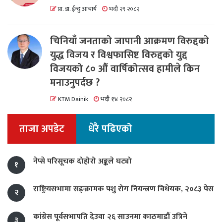
प्रा. डा. ईन्दु आचार्य
भदौ २९ २०८२
चिनियाँ जनताको जापानी आक्रमण विरुद्दको
युद्ध विजय र विश्वफासिष्ट विरुद्दको युद्द
विजयको ८० औं वार्षिकोत्सव हामीले किन
मनाउनुपर्दछ ?
KTM Dainik
भदौ १४ २०८२
ताजा अपडेट
धेरै पढिएको
नेप्से परिसूचक दोहोरो अङ्कले घट्यो
१
राष्ट्रियसभामा सङ्क्रामक पशु रोग नियन्त्रण विधेयक, २०८३ पेस
२
कांग्रेस पूर्वसभापति देउवा २६ साउनमा काठमाडौं उत्रिने
३