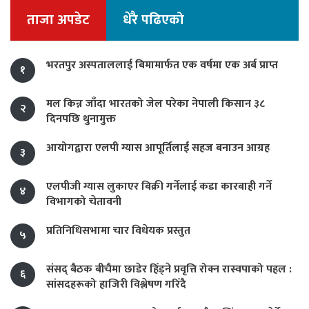
ताजा अपडेट
धेरै पढिएको
भरतपुर अस्पताललाई बिमामार्फत एक वर्षमा एक अर्ब प्राप्त
१
मल किन्न जाँदा भारतको जेल परेका नेपाली किसान ३८
२
दिनपछि थुनामुक्त
आयोगद्वारा एलपी ग्यास आपूर्तिलाई सहज बनाउन आग्रह
३
एलपीजी ग्यास लुकाएर बिक्री गर्नेलाई कडा कारबाही गर्ने
४
विभागको चेतावनी
प्रतिनिधिसभामा चार विधेयक प्रस्तुत
५
संसद् बैठक बीचैमा छाडेर हिँड्ने प्रवृत्ति रोक्न रास्वपाको पहल :
६
सांसदहरूको हाजिरी विश्लेषण गरिँदै