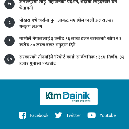
जनकपुरमा साहु–महाजनको प्रदर्शन, भदौमा सिंहदरबार घेर्ने
७
चेतावनी
पोखरा एभेन्जर्समा पुनः आबद्ध भए श्रीलंकाली अलराउन्डर
८
धनञ्जय लक्षण
गाभीले नेपाललाई ३ करोड ९६ लाख डलर बराबरको खोप र १
९
करोड ८० लाख डलर अनुदान दिने
सरकारको तीनमहिने ‘रिपोर्ट कार्ड’ सार्वजनिक : ३८४ निर्णय, ३२
१०
हजार गुनासो फर्छ्योट
Facebook
Twitter
Youtube