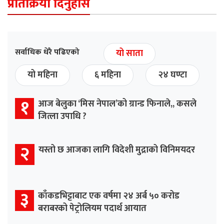
प्रतिक्रिया दिनुहोस
सर्वाधिक धेरै पढिएको
यो साता
यो महिना
६ महिना
२४ घण्टा
१
आज बेलुका ‘मिस नेपाल’को ग्रान्ड फिनाले,, कसले
जित्ला उपाधि ?
२
यस्तो छ आजका लागि विदेशी मुद्राको विनिमयदर
३
काँकडभिट्टाबाट एक वर्षमा २४ अर्ब ५० करोड
बराबरको पेट्रोलियम पदार्थ आयात