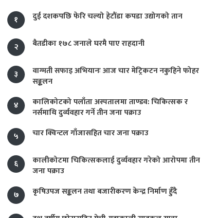
दुई दशकपछि फेरि चल्यो हेटौंडा कपडा उद्योगको तान
१
बैतडीका १७८ जनाले घरमै पाए राहदानी
२
वाग्मती सफाइ अभियानः आज चार मेट्रिकटन नकुहिने फोहर
३
सङ्कलन
कालिकोटको पलाँता अस्पतालमा ताण्डव: चिकित्सक र
४
नर्समाथि दुर्व्यवहार गर्ने तीन जना पक्राउ
चार क्विन्टल गाँजासहित चार जना पक्राउ
५
कालीकोटमा चिकित्सकलाई दुर्व्यवहार गरेको आरोपमा तीन
६
जना पक्राउ
कृषिउपज सङ्कलन तथा बजारीकरण केन्द्र निर्माण हुँदै
७