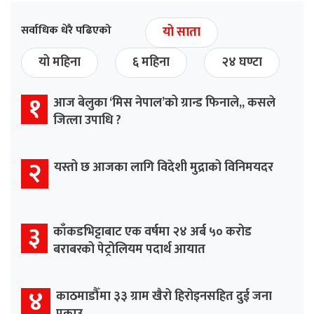
सर्वाधिक धेरै पढिएको
यो साता
यो महिना
६ महिना
२४ घण्टा
१
आज बेलुका ‘मिस नेपाल’को ग्रान्ड फिनाले,, कसले
जित्ला उपाधि ?
२
यस्तो छ आजका लागि विदेशी मुद्राको विनिमयदर
३
काँकडभिट्टाबाट एक वर्षमा २४ अर्ब ५० करोड
बराबरको पेट्रोलियम पदार्थ आयात
४
काठमाडौँमा ३३ ग्राम खैरो हिरोइनसहित दुई जना