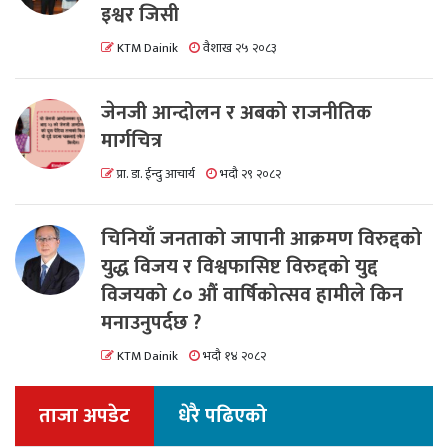
इश्वर जिसी
KTM Dainik
वैशाख २५ २०८३
जेनजी आन्दोलन र अबको राजनीतिक
मार्गचित्र
प्रा. डा. ईन्दु आचार्य
भदौ २९ २०८२
चिनियाँ जनताको जापानी आक्रमण विरुद्दको
युद्ध विजय र विश्वफासिष्ट विरुद्दको युद्द
विजयको ८० औं वार्षिकोत्सव हामीले किन
मनाउनुपर्दछ ?
KTM Dainik
भदौ १४ २०८२
ताजा अपडेट
धेरै पढिएको