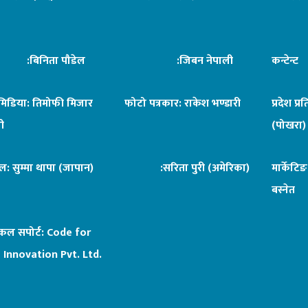
िनिता पौडेल
:जिबन नेपाली
कन्टेन्
िमिडिया: तिमोफी मिजार
फोटो पत्रकार: राकेश भण्डारी
प्रदेश प्र
ी
(पोखरा)
ल: सुम्मा थापा (जापान)
:सरिता पुरी (अमेरिका)
मार्केटि
बस्नेत
िकल सपोर्ट:
Code for
 Innovation Pvt. Ltd.