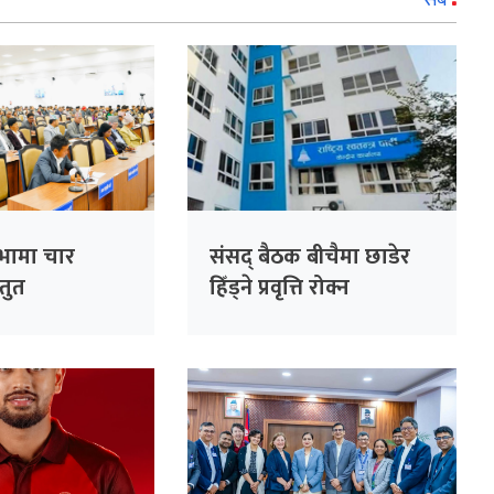
सबै
सभामा चार
संसद् बैठक बीचैमा छाडेर
्तुत
हिँड्ने प्रवृत्ति रोक्न
रास्वपाको पहल :
सांसदहरूको हाजिरी
विश्लेषण गरिँदै