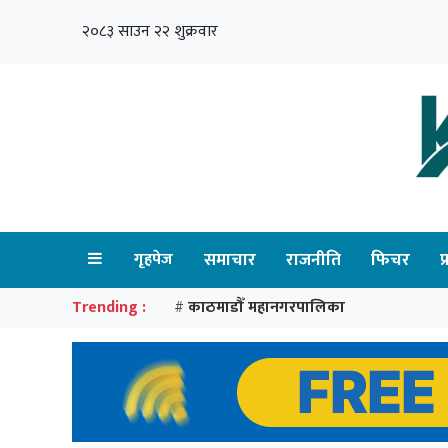
२०८३ साउन २२ शुक्रवार
गृहपेज
समाचार
राजनीति
फिचर
प
Trending :
काठमाडौँ महानगरपालिका
#