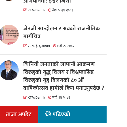
अभियानमा: इश्वर जिसी
KTM Dainik
वैशाख २५ २०८३
जेनजी आन्दोलन र अबको राजनीतिक
मार्गचित्र
प्रा. डा. ईन्दु आचार्य
भदौ २९ २०८२
चिनियाँ जनताको जापानी आक्रमण
विरुद्दको युद्ध विजय र विश्वफासिष्ट
विरुद्दको युद्द विजयको ८० औं
वार्षिकोत्सव हामीले किन मनाउनुपर्दछ ?
KTM Dainik
भदौ १४ २०८२
ताजा अपडेट
धेरै पढिएको