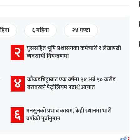
हिना
६ महिना
२४ घण्टा
२
घुससहित भूमि प्रशासनका कर्मचारी र लेखापढी
व्यवसायी नियन्त्रणमा
४
र
काँकडभिट्टाबाट एक वर्षमा २४ अर्ब ५० करोड
बराबरको पेट्रोलियम पदार्थ आयात
६
मनसुनको प्रभाव कायम, केही स्थानमा भारी
वर्षाको पूर्वानुमान