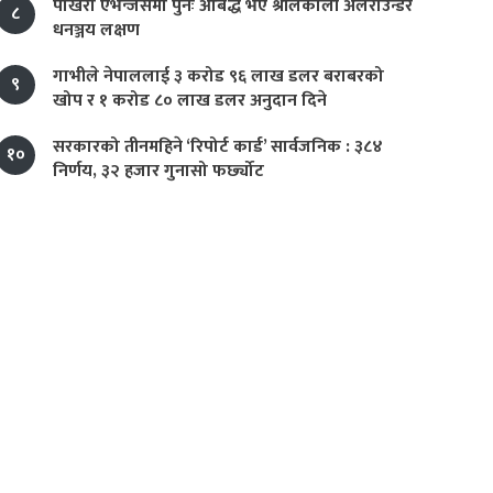
पोखरा एभेन्जर्समा पुनः आबद्ध भए श्रीलंकाली अलराउन्डर
८
धनञ्जय लक्षण
गाभीले नेपाललाई ३ करोड ९६ लाख डलर बराबरको
९
खोप र १ करोड ८० लाख डलर अनुदान दिने
सरकारको तीनमहिने ‘रिपोर्ट कार्ड’ सार्वजनिक : ३८४
१०
निर्णय, ३२ हजार गुनासो फर्छ्योट