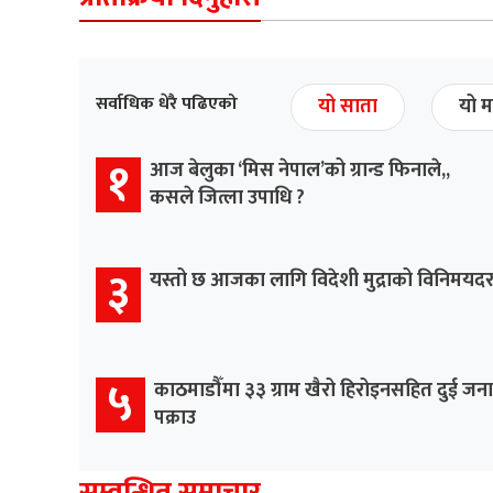
सर्वाधिक धेरै पढिएको
यो साता
यो म
१
आज बेलुका ‘मिस नेपाल’को ग्रान्ड फिनाले,,
कसले जित्ला उपाधि ?
३
यस्तो छ आजका लागि विदेशी मुद्राको विनिमयद
५
काठमाडौँमा ३३ ग्राम खैरो हिरोइनसहित दुई जना
पक्राउ
सम्वन्धित समाचार