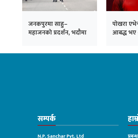
जनकपुरमा साहु–
पोखरा एभेन्
महाजनको प्रदर्शन, भदौमा
आबद्ध भए 
सिंहदरबार घेर्ने चेतावनी
अलराउन्डर 
सम्पर्क
हाम्
N.P. Sanchar Pvt. Ltd
प्रबन्