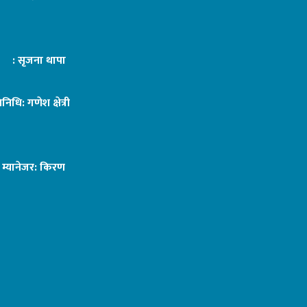
ट : सृजना थापा
तिनिधि: गणेश क्षेत्री
ङ म्यानेजर: किरण