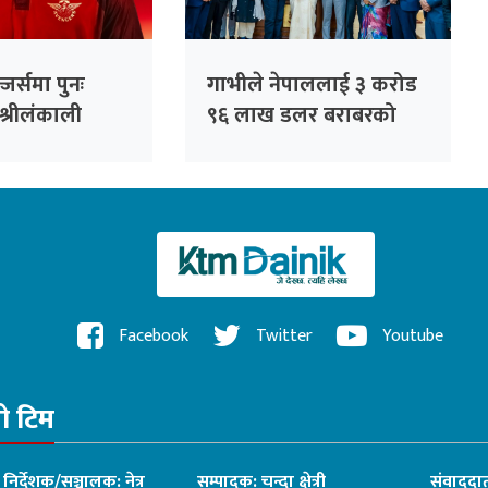
जर्समा पुनः
गाभीले नेपाललाई ३ करोड
श्रीलंकाली
९६ लाख डलर बराबरको
धनञ्जय लक्षण
खोप र १ करोड ८० लाख
डलर अनुदान दिने
Facebook
Twitter
Youtube
रो टिम
ध निर्देशक/सञ्चालक: नेत्र
सम्पादक: चन्दा क्षेत्री
संवाददात