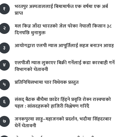
भरतपुर अस्पताललाई बिमामार्फत एक वर्षमा एक अर्ब
१
प्राप्त
मल किन्न जाँदा भारतको जेल परेका नेपाली किसान ३८
२
दिनपछि थुनामुक्त
आयोगद्वारा एलपी ग्यास आपूर्तिलाई सहज बनाउन आग्रह
३
एलपीजी ग्यास लुकाएर बिक्री गर्नेलाई कडा कारबाही गर्ने
४
विभागको चेतावनी
प्रतिनिधिसभामा चार विधेयक प्रस्तुत
५
संसद् बैठक बीचैमा छाडेर हिँड्ने प्रवृत्ति रोक्न रास्वपाको
६
पहल : सांसदहरूको हाजिरी विश्लेषण गरिँदै
जनकपुरमा साहु–महाजनको प्रदर्शन, भदौमा सिंहदरबार
७
घेर्ने चेतावनी