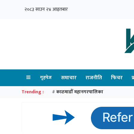
२०८३ साउन २४ आइतबार
गृहपेज
समाचार
राजनीति
फिचर
प
Trending :
काठमाडौँ महानगरपालिका
#