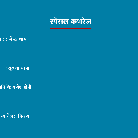
स्पेसल कभरेज
ा: राजेन्द्र थापा
ट : सृजना थापा
तिनिधि: गणेश क्षेत्री
ङ म्यानेजर: किरण