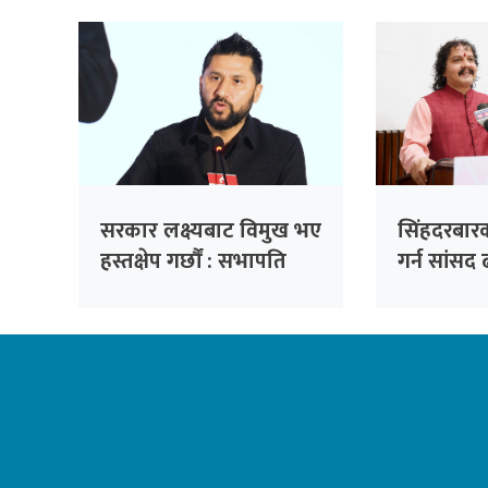
लामिछाने
सरकार लक्ष्यबाट विमुख भए
सिंहदरबारक
हस्तक्षेप गर्छौं : सभापति
गर्न सांस
लामिछाने
प्रस्ताव, 
राख्न सुझा