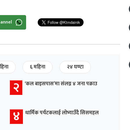
hannel
हिना
६ महिना
२४ घण्टा
२
‘कल बाइसपास’मा संलग्न ४ जना पक्राउ
४
धार्मिक पर्यटकलाई लोभ्याउँदै सिसमहल