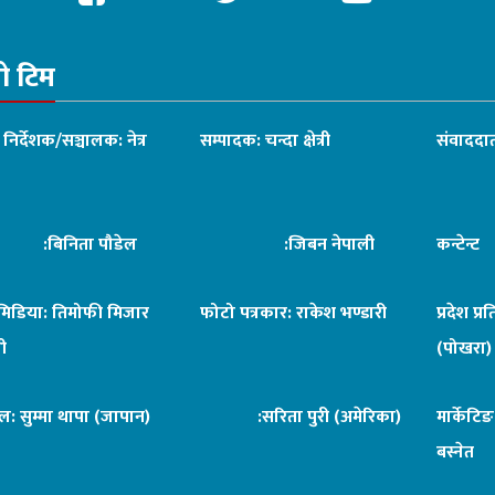
रो टिम
ध निर्देशक/सञ्चालक: नेत्र
सम्पादक: चन्दा क्षेत्री
संवाददात
िनिता पौडेल
:जिबन नेपाली
कन्टेन्
िमिडिया: तिमोफी मिजार
फोटो पत्रकार: राकेश भण्डारी
प्रदेश प्र
ी
(पोखरा)
ल: सुम्मा थापा (जापान)
:सरिता पुरी (अमेरिका)
मार्केटि
बस्नेत