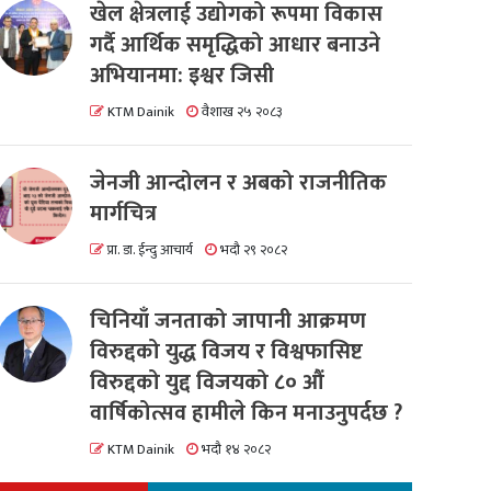
खेल क्षेत्रलाई उद्योगको रूपमा विकास
गर्दै आर्थिक समृद्धिको आधार बनाउने
अभियानमा: इश्वर जिसी
KTM Dainik
वैशाख २५ २०८३
जेनजी आन्दोलन र अबको राजनीतिक
मार्गचित्र
प्रा. डा. ईन्दु आचार्य
भदौ २९ २०८२
चिनियाँ जनताको जापानी आक्रमण
विरुद्दको युद्ध विजय र विश्वफासिष्ट
विरुद्दको युद्द विजयको ८० औं
वार्षिकोत्सव हामीले किन मनाउनुपर्दछ ?
KTM Dainik
भदौ १४ २०८२