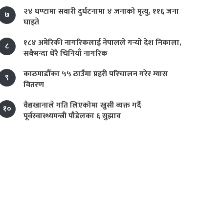
२४ घण्टामा सवारी दुर्घटनामा ४ जनाको मृत्यु, ११६ जना
७
घाइते
१८४ अमेरिकी नागरिकलाई नेपालले गर्‍याे देश निकाला,
८
सबैभन्दा धेरै चिनियाँ नागरिक
काठमाडौँका ५५ ठाउँमा प्रहरी परिचालन गरेर ग्यास
९
वितरण
वैद्यखानाले गति लिएकोमा खुसी व्यक्त गर्दै
१०
पूर्वस्वास्थ्यमन्त्री पौडेलका ६ सुझाव