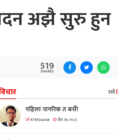
 अझै सुरु हुन
519
SHARES
विचार
सबै
पहिला नागरिक त बनाैं!
KTM Dainik
जेठ २७ २०८३