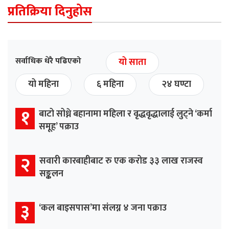
प्रतिक्रिया दिनुहोस
सर्वाधिक धेरै पढिएको
यो साता
यो महिना
६ महिना
२४ घण्टा
१
बाटो सोध्ने बहानामा महिला र वृद्धवृद्धालाई लुट्ने ‘कर्मा
समूह’ पक्राउ
२
सवारी कारबाहीबाट रु एक करोड ३३ लाख राजस्व
सङ्कलन
३
‘कल बाइसपास’मा संलग्न ४ जना पक्राउ