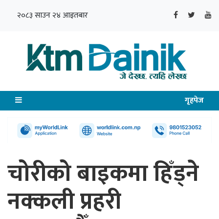
२०८३ साउन २४ आइतबार
गृहपेज
चोरीको बाइकमा हिँड्ने
नक्कली प्रहरी