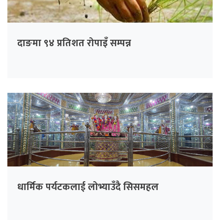
दाङमा ९४ प्रतिशत रोपाइँ सम्पन्न
धार्मिक पर्यटकलाई लोभ्याउँदै सिसमहल