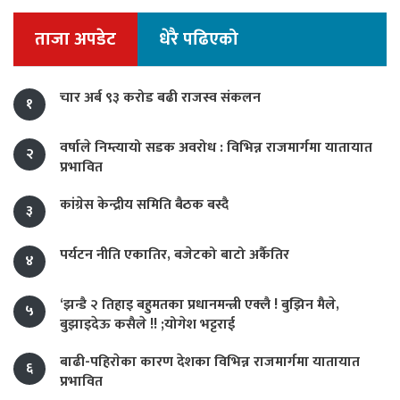
ताजा अपडेट
धेरै पढिएको
चार अर्ब ९३ करोड बढी राजस्व संकलन
१
वर्षाले निम्त्यायो सडक अवरोध : विभिन्न राजमार्गमा यातायात
२
प्रभावित
कांग्रेस केन्द्रीय समिति बैठक बस्दै
३
पर्यटन नीति एकातिर, बजेटको बाटो अर्कैतिर
४
‘झन्डै २ तिहाइ बहुमतका प्रधानमन्त्री एक्लै ! बुझिन मैले,
५
बुझाइदेऊ कसैले !! ;योगेश भट्टराई
बाढी-पहिराेका कारण देशका विभिन्न राजमार्गमा यातायात
६
प्रभावित