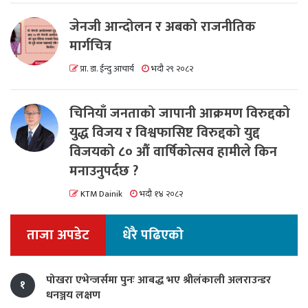
जेनजी आन्दोलन र अबको राजनीतिक
मार्गचित्र
प्रा. डा. ईन्दु आचार्य
भदौ २९ २०८२
चिनियाँ जनताको जापानी आक्रमण विरुद्दको
युद्ध विजय र विश्वफासिष्ट विरुद्दको युद्द
विजयको ८० औं वार्षिकोत्सव हामीले किन
मनाउनुपर्दछ ?
KTM Dainik
भदौ १४ २०८२
ताजा अपडेट
धेरै पढिएको
पोखरा एभेन्जर्समा पुनः आबद्ध भए श्रीलंकाली अलराउन्डर
१
धनञ्जय लक्षण