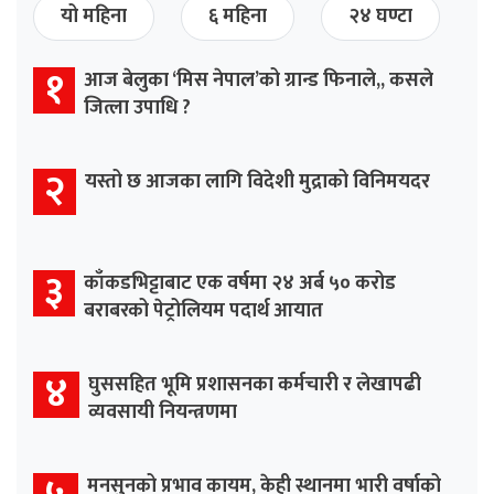
यो महिना
६ महिना
२४ घण्टा
१
आज बेलुका ‘मिस नेपाल’को ग्रान्ड फिनाले,, कसले
जित्ला उपाधि ?
२
यस्तो छ आजका लागि विदेशी मुद्राको विनिमयदर
३
काँकडभिट्टाबाट एक वर्षमा २४ अर्ब ५० करोड
बराबरको पेट्रोलियम पदार्थ आयात
४
घुससहित भूमि प्रशासनका कर्मचारी र लेखापढी
व्यवसायी नियन्त्रणमा
मनसुनको प्रभाव कायम, केही स्थानमा भारी वर्षाको