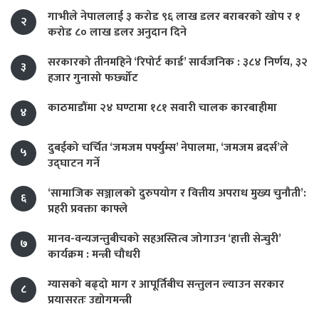
गाभीले नेपाललाई ३ करोड ९६ लाख डलर बराबरको खोप र १
२
करोड ८० लाख डलर अनुदान दिने
सरकारको तीनमहिने ‘रिपोर्ट कार्ड’ सार्वजनिक : ३८४ निर्णय, ३२
३
हजार गुनासो फर्छ्योट
काठमाडौंमा २४ घण्टामा १८१ सवारी चालक कारबाहीमा
४
दुबईको चर्चित ‘जमजम पर्फ्युम्स’ नेपालमा, ‘जमजम ब्रदर्स’ले
५
उद्घाटन गर्ने
‘सामाजिक सञ्जालको दुरुपयोग र वित्तीय अपराध मुख्य चुनौती’:
६
प्रहरी प्रवक्ता काफ्ले
मानव-वन्यजन्तुबीचको सहअस्तित्व जोगाउन ‘हात्ती सेन्चुरी’
७
कार्यक्रम : मन्त्री चौधरी
ग्यासको बढ्दो माग र आपूर्तिबीच सन्तुलन ल्याउन सरकार
८
प्रयासरतः उद्योगमन्त्री