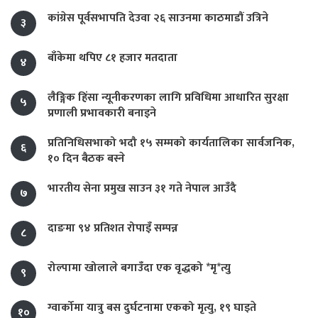
कांग्रेस पूर्वसभापति देउवा २६ साउनमा काठमाडौं उत्रिने
३
बाँकेमा थपिए ८१ हजार मतदाता
४
लैङ्गिक हिंसा न्यूनीकरणका लागि प्रविधिमा आधारित सुरक्षा
५
प्रणाली प्रभावकारी बनाइने
प्रतिनिधिसभाको भदौ १५ सम्मको कार्यतालिका सार्वजनिक,
६
१० दिन बैठक बस्ने
भारतीय सेना प्रमुख साउन ३१ गते नेपाल आउँदै
७
दाङमा ९४ प्रतिशत रोपाइँ सम्पन्न
८
रोल्पामा खोलाले बगाउँदा एक वृद्धको *मृ*त्यु
९
ग्वार्कोमा यात्रु बस दुर्घटनामा एकको मृत्यु, १९ घाइते
१०