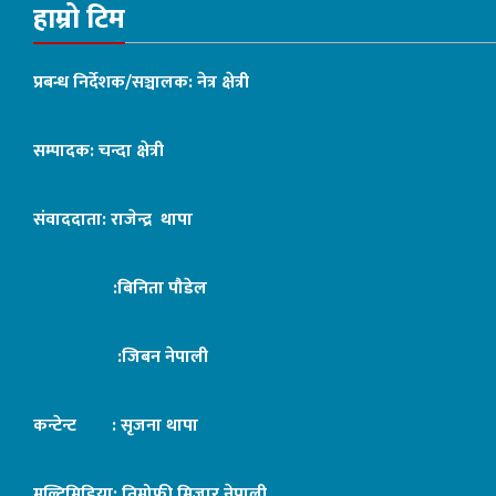
हाम्रो टिम
प्रबन्ध निर्देशक/सञ्चालक: नेत्र क्षेत्री
सम्पादक: चन्दा क्षेत्री
संवाददाता: राजेन्द्र थापा
:बिनिता पौडेल
:जिबन नेपाली
कन्टेन्ट : सृजना थापा
मल्टिमिडिया: तिमोफी मिजार नेपाली