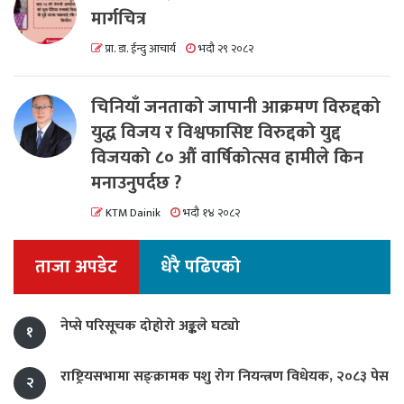
मार्गचित्र
प्रा. डा. ईन्दु आचार्य
भदौ २९ २०८२
चिनियाँ जनताको जापानी आक्रमण विरुद्दको
युद्ध विजय र विश्वफासिष्ट विरुद्दको युद्द
विजयको ८० औं वार्षिकोत्सव हामीले किन
मनाउनुपर्दछ ?
KTM Dainik
भदौ १४ २०८२
ताजा अपडेट
धेरै पढिएको
नेप्से परिसूचक दोहोरो अङ्कले घट्यो
१
राष्ट्रियसभामा सङ्क्रामक पशु रोग नियन्त्रण विधेयक, २०८३ पेस
२