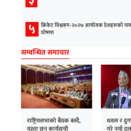
५
क्रिकेट विश्वकप-२०२७ आयोजक देशहरूको ना
घोषणा
सम्वन्धित समाचार
राष्ट्रियसभाको बैठक बस्दै,
धवल र दुर्ग
यस्ता छन् कार्यसूची
गरे नयाँ दल