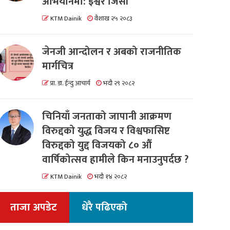
अभियानमा: इश्वर जिसी
KTM Dainik
वैशाख २५ २०८३
जेनजी आन्दोलन र अबको राजनीतिक
मार्गचित्र
प्रा. डा. ईन्दु आचार्य
भदौ २९ २०८२
चिनियाँ जनताको जापानी आक्रमण
विरुद्दको युद्ध विजय र विश्वफासिष्ट
विरुद्दको युद्द विजयको ८० औं
वार्षिकोत्सव हामीले किन मनाउनुपर्दछ ?
KTM Dainik
भदौ १४ २०८२
ताजा अपडेट
धेरै पढिएको