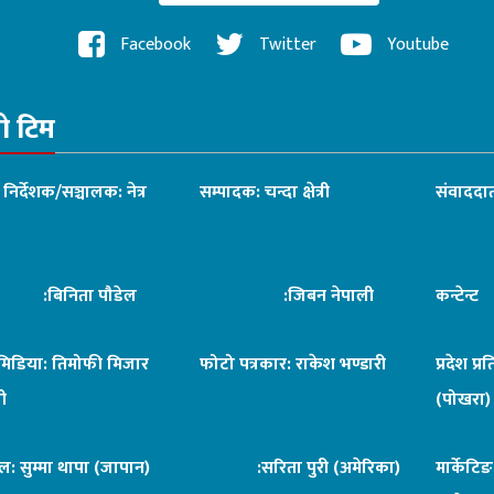
Facebook
Twitter
Youtube
रो टिम
ध निर्देशक/सञ्चालक: नेत्र
सम्पादक: चन्दा क्षेत्री
संवाददात
िनिता पौडेल
:जिबन नेपाली
कन्टेन्
िमिडिया: तिमोफी मिजार
फोटो पत्रकार: राकेश भण्डारी
प्रदेश प्र
ी
(पोखरा)
ल: सुम्मा थापा (जापान)
:सरिता पुरी (अमेरिका)
मार्केटि