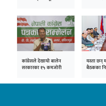
‘जय नेपाल प
कांग्रेसले देखायो बालेन
यस्ता छन् मन
सरकारका १५ कमजोरी
बैठकका नि
(पूर्णपाठ)