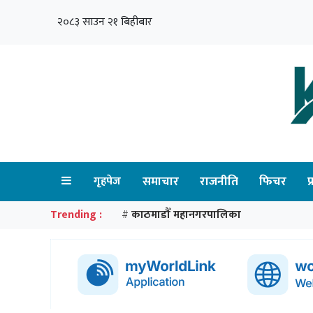
२०८३ साउन २१ बिहीबार
गृहपेज
समाचार
राजनीति
फिचर
प
Trending :
काठमाडौँ महानगरपालिका
#