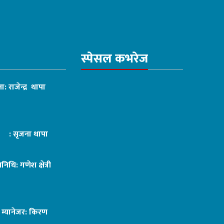
स्पेसल कभरेज
ा: राजेन्द्र थापा
ट : सृजना थापा
तिनिधि: गणेश क्षेत्री
ङ म्यानेजर: किरण