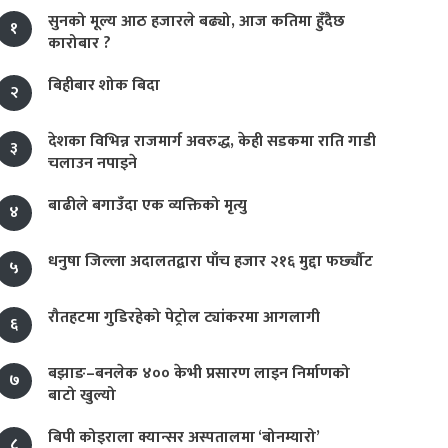
सुनको मूल्य आठ हजारले बढ्यो, आज कतिमा हुँदैछ
१
कारोबार ?
बिहीबार शोक बिदा
२
देशका विभिन्न राजमार्ग अवरुद्ध, केही सडकमा राति गाडी
३
चलाउन नपाइने
बाढीले बगाउँदा एक व्यक्तिको मृत्यु
४
धनुषा जिल्ला अदालतद्वारा पाँच हजार २१६ मुद्दा फर्छ्यौट
५
रौतहटमा गुडिरहेको पेट्रोल ट्यांकरमा आगलागी
६
बझाङ–बनलेक ४०० केभी प्रसारण लाइन निर्माणको
७
बाटो खुल्यो
बिपी कोइराला क्यान्सर अस्पतालमा ‘बोनम्यारो’
८