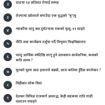
दाङमा ९४ प्रतिशत रोपाइँ सम्पन्न
२
रोल्पामा खोलाले बगाउँदा एक वृद्धको *मृ*त्यु
३
ग्वार्कोमा यात्रु बस दुर्घटनामा एकको मृत्यु, १९ घाइते
४
नीति तथा कार्यक्रम तर्जुमा गर्दै त्रिभुवन विश्वविद्यालय
५
चालु आर्थिक वर्षदेखि लागु हुने तलबमान सार्वजनिक, कसको
६
कति तलब ?
सुनको मूल्य आठ हजारले बढ्यो, आज कतिमा हुँदैछ कारोबार ?
७
बिहीबार शोक बिदा
८
देशका विभिन्न राजमार्ग अवरुद्ध, केही सडकमा राति गाडी
९
चलाउन नपाइने