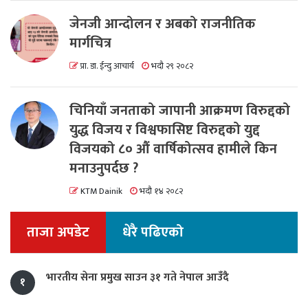
जेनजी आन्दोलन र अबको राजनीतिक
मार्गचित्र
प्रा. डा. ईन्दु आचार्य
भदौ २९ २०८२
चिनियाँ जनताको जापानी आक्रमण विरुद्दको
युद्ध विजय र विश्वफासिष्ट विरुद्दको युद्द
विजयको ८० औं वार्षिकोत्सव हामीले किन
मनाउनुपर्दछ ?
KTM Dainik
भदौ १४ २०८२
ताजा अपडेट
धेरै पढिएको
भारतीय सेना प्रमुख साउन ३१ गते नेपाल आउँदै
१