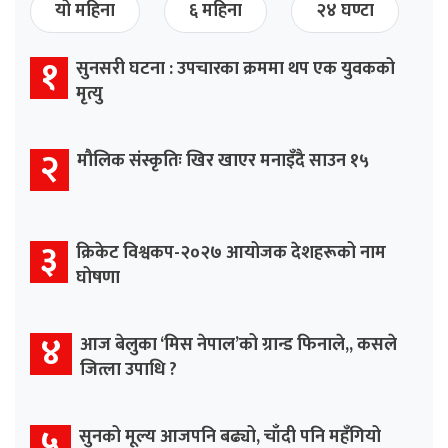
यो महिना
६ महिना
२४ घण्टा
१
सुनसरी घटना : उपचारका क्रममा थप एक युवकको
मृत्यु
२
मौलिक संस्कृतिः खिर खाएर मनाइँदै साउन १५
३
क्रिकेट विश्वकप-२०२७ आयोजक देशहरूको नाम
घोषणा
४
आज बेलुका ‘मिस नेपाल’को ग्रान्ड फिनाले,, कसले
जित्ला उपाधि ?
५
सुनको मूल्य आजपनि बढ्यो, चाँदी पनि महँगियो