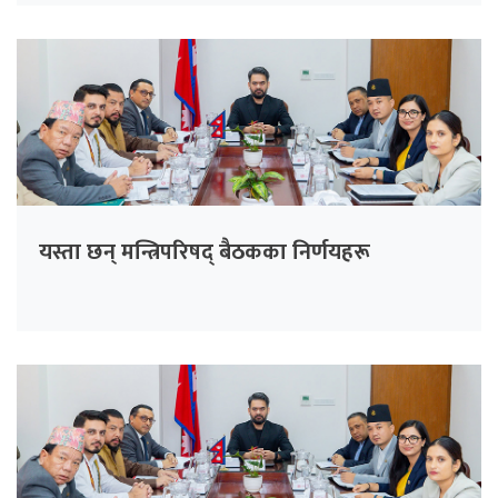
यस्ता छन् मन्त्रिपरिषद् बैठकका निर्णयहरू