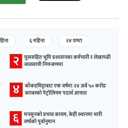
हिना
६ महिना
२४ घण्टा
२
घुससहित भूमि प्रशासनका कर्मचारी र लेखापढी
व्यवसायी नियन्त्रणमा
४
र
काँकडभिट्टाबाट एक वर्षमा २४ अर्ब ५० करोड
बराबरको पेट्रोलियम पदार्थ आयात
६
मनसुनको प्रभाव कायम, केही स्थानमा भारी
वर्षाको पूर्वानुमान