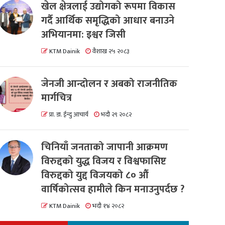
खेल क्षेत्रलाई उद्योगको रूपमा विकास
गर्दै आर्थिक समृद्धिको आधार बनाउने
अभियानमा: इश्वर जिसी
KTM Dainik
वैशाख २५ २०८३
जेनजी आन्दोलन र अबको राजनीतिक
मार्गचित्र
प्रा. डा. ईन्दु आचार्य
भदौ २९ २०८२
चिनियाँ जनताको जापानी आक्रमण
विरुद्दको युद्ध विजय र विश्वफासिष्ट
विरुद्दको युद्द विजयको ८० औं
वार्षिकोत्सव हामीले किन मनाउनुपर्दछ ?
KTM Dainik
भदौ १४ २०८२