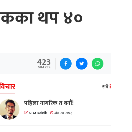
 सडकका थप ४०
423
SHARES
विचार
सबै
पहिला नागरिक त बनाैं!
KTM Dainik
जेठ २७ २०८३