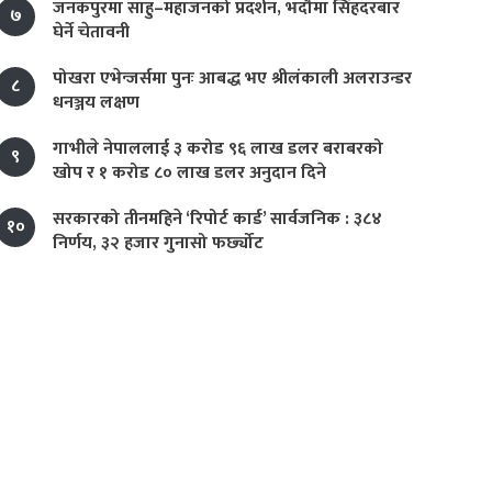
जनकपुरमा साहु–महाजनको प्रदर्शन, भदौमा सिंहदरबार
७
घेर्ने चेतावनी
पोखरा एभेन्जर्समा पुनः आबद्ध भए श्रीलंकाली अलराउन्डर
८
धनञ्जय लक्षण
गाभीले नेपाललाई ३ करोड ९६ लाख डलर बराबरको
९
खोप र १ करोड ८० लाख डलर अनुदान दिने
सरकारको तीनमहिने ‘रिपोर्ट कार्ड’ सार्वजनिक : ३८४
१०
निर्णय, ३२ हजार गुनासो फर्छ्योट