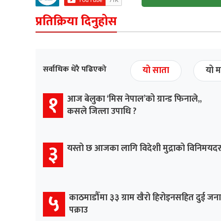
प्रतिक्रिया दिनुहोस
सर्वाधिक धेरै पढिएको
यो साता
यो म
१
आज बेलुका ‘मिस नेपाल’को ग्रान्ड फिनाले,,
कसले जित्ला उपाधि ?
३
यस्तो छ आजका लागि विदेशी मुद्राको विनिमयद
५
काठमाडौँमा ३३ ग्राम खैरो हिरोइनसहित दुई जना
पक्राउ