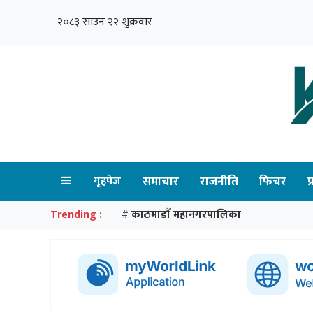
२०८३ साउन २२ शुक्रवार
गृहपेज
समाचार
राजनीति
फिचर
प
Trending :
काठमाडौँ महानगरपालिका
#