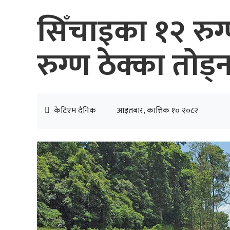
सिँचाइका १२ रु
रुग्ण ठेक्का तोड
केटिएम दैनिक
आइतबार, कात्तिक १० २०८२