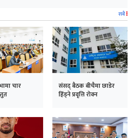
सबै
सभामा चार
संसद् बैठक बीचैमा छाडेर
्तुत
हिँड्ने प्रवृत्ति रोक्न
रास्वपाको पहल :
सांसदहरूको हाजिरी
विश्लेषण गरिँदै