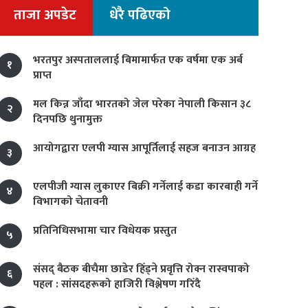
ताजा अपडेट
धेरै पढिएको
भरतपुर अस्पताललाई बिमामार्फत एक वर्षमा एक अर्ब
१
प्राप्त
मल किन्न जाँदा भारतको जेल परेका नेपाली किसान ३८
२
दिनपछि थुनामुक्त
आयोगद्वारा एलपी ग्यास आपूर्तिलाई सहज बनाउन आग्रह
३
एलपीजी ग्यास लुकाएर बिक्री गर्नेलाई कडा कारबाही गर्ने
४
विभागको चेतावनी
प्रतिनिधिसभामा चार विधेयक प्रस्तुत
५
संसद् बैठक बीचैमा छाडेर हिँड्ने प्रवृत्ति रोक्न रास्वपाको
६
पहल : सांसदहरूको हाजिरी विश्लेषण गरिँदै