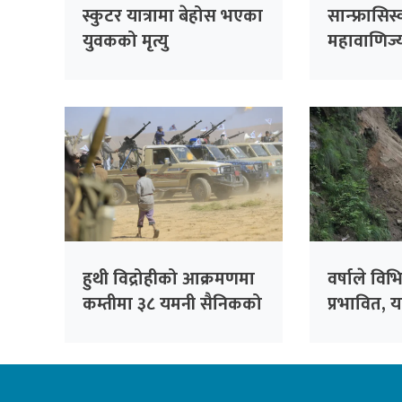
स्कुटर यात्रामा बेहोस भएका
सान्फ्रासिस
युवकको मृत्यु
महावाणिज्
भदौ १५ सम्म
हुथी विद्रोहीको आक्रमणमा
वर्षाले विभ
कम्तीमा ३८ यमनी सैनिकको
प्रभावित, य
मृत्यु
अपनाउन अ