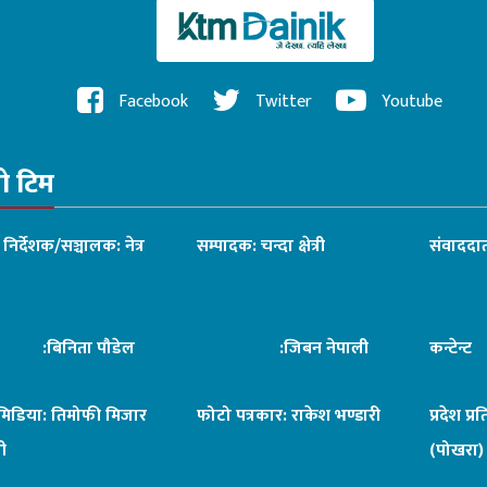
Facebook
Twitter
Youtube
रो टिम
ध निर्देशक/सञ्चालक: नेत्र
सम्पादक: चन्दा क्षेत्री
संवाददात
िनिता पौडेल
:जिबन नेपाली
कन्टेन्
िमिडिया: तिमोफी मिजार
फोटो पत्रकार: राकेश भण्डारी
प्रदेश प्र
ी
(पोखरा)