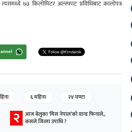
 त्यसमध्ये ७‍३ किलोमिटर अल्स्फाट प्रविधिबाट कालोपत्र
hannel
हिना
६ महिना
२४ घण्टा
२
आज बेलुका ‘मिस नेपाल’को ग्रान्ड फिनाले,,
कसले जित्ला उपाधि ?