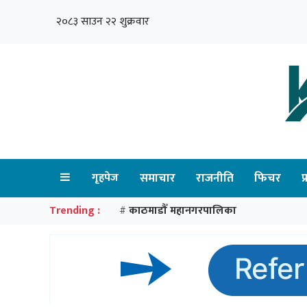
२०८३ साउन २२ शुक्रवार
गृहपेज
समाचार
राजनीति
फिचर
प
Trending :
काठमाडौँ महानगरपालिका
#