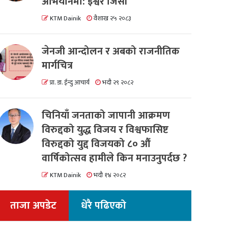
अभियानमा: इश्वर जिसी
KTM Dainik
वैशाख २५ २०८३
जेनजी आन्दोलन र अबको राजनीतिक
मार्गचित्र
प्रा. डा. ईन्दु आचार्य
भदौ २९ २०८२
चिनियाँ जनताको जापानी आक्रमण
विरुद्दको युद्ध विजय र विश्वफासिष्ट
विरुद्दको युद्द विजयको ८० औं
वार्षिकोत्सव हामीले किन मनाउनुपर्दछ ?
KTM Dainik
भदौ १४ २०८२
ताजा अपडेट
धेरै पढिएको