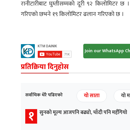
रानीटारीबाट घुम्तीसम्मको दूरी ९‍२ किलोमिटर छ ।
गरिएको छभने १‍९ किलोमिटर ढलान गरिएको छ ।
Join our WhatsApp C
प्रतिक्रिया दिनुहोस
सर्वाधिक धेरै पढिएको
यो साता
यो म
१
सुनको मूल्य आजपनि बढ्यो, चाँदी पनि महँगियो