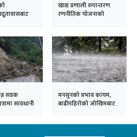
्को
खाद्य प्रणाली रुपान्तरण
यदूतावासबाट
रणनीतिक योजनाको
 सेवा प्रवाह हुने
विवरण सङ्कलन गर्न स्थानीय
तहसँग समन्वय गरिने
िन्न सडक
मनसुनको प्रभाव कायम,
ात्रामा सावधानी
बाढीपहिरोको जोखिमबाट
नुरोध
सतर्क रहन आग्रह