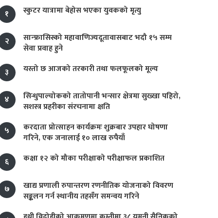
स्कुटर यात्रामा बेहोस भएका युवकको मृत्यु
१
सान्फ्रासिस्को महावाणिज्यदूतावासबाट भदौ १५ सम्म
२
सेवा प्रवाह हुने
यस्तो छ आजको तरकारी तथा फलफूलको मूल्य
३
सिन्धुपाल्चोकको तातोपानी भन्सार क्षेत्रमा सुख्खा पहिरो,
४
सशस्त्र प्रहरीका संरचनामा क्षति
करदाता प्रोत्साहन कार्यक्रमः शुक्रबार उपहार घोषणा
५
गरिने, एक जनालाई १० लाख रुपैयाँ
कक्षा १२ को मौका परीक्षाको परीक्षाफल प्रकाशित
६
खाद्य प्रणाली रुपान्तरण रणनीतिक योजनाको विवरण
७
सङ्कलन गर्न स्थानीय तहसँग समन्वय गरिने
हुथी विद्रोहीको आक्रमणमा कम्तीमा ३८ यमनी सैनिकको