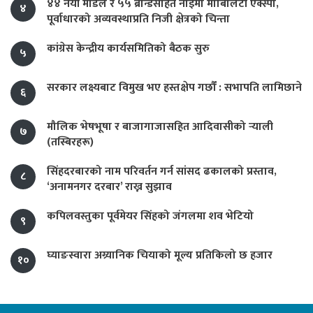
४४ नयाँ मोडल र ५५ ब्रान्डसहित नाइमा मोबिलिटी एक्स्पो,
४
पूर्वाधारको अव्यवस्थाप्रति निजी क्षेत्रको चिन्ता
कांग्रेस केन्द्रीय कार्यसमितिको बैठक सुरु
५
सरकार लक्ष्यबाट विमुख भए हस्तक्षेप गर्छौं : सभापति लामिछाने
६
मौलिक भेषभूषा र बाजागाजासहित आदिवासीको र्‍याली
७
(तस्बिरहरू)
सिंहदरबारको नाम परिवर्तन गर्न सांसद ढकालको प्रस्ताव,
८
‘अनामनगर दरबार’ राख्न सुझाव
कपिलवस्तुका पूर्वमेयर सिंहको जंगलमा शव भेटियो
९
घ्याङस्वारा अग्र्यानिक चियाको मूल्य प्रतिकिलो छ हजार
१०