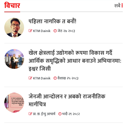
विचार
सबै
पहिला नागरिक त बनाैं!
KTM Dainik
जेठ २७ २०८३
खेल क्षेत्रलाई उद्योगको रूपमा विकास गर्दै
आर्थिक समृद्धिको आधार बनाउने अभियानमा:
इश्वर जिसी
KTM Dainik
वैशाख २५ २०८३
जेनजी आन्दोलन र अबको राजनीतिक
मार्गचित्र
प्रा. डा. ईन्दु आचार्य
भदौ २९ २०८२