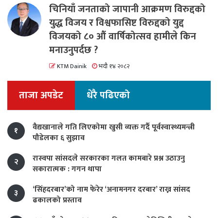
चिनियाँ जनताको जापानी आक्रमण विरुद्दको
युद्ध विजय र विश्वफासिष्ट विरुद्दको युद्द
विजयको ८० औं वार्षिकोत्सव हामीले किन
मनाउनुपर्दछ ?
KTM Dainik
भदौ १४ २०८२
ताजा अपडेट
धेरै पढिएको
वैद्यखानाले गति लिएकोमा खुसी व्यक्त गर्दै पूर्वस्वास्थ्यमन्त्री
१
पौडेलका ६ सुझाव
रास्वपा सांसदले सरकारका गलत कामबारे प्रश्न उठाउनु
२
सकारात्मक : गगन थापा
‘सिंहदरबार’को नाम फेरेर ‘अनामनगर दरबार’ राख्न सांसद
३
ढकालको प्रस्ताव