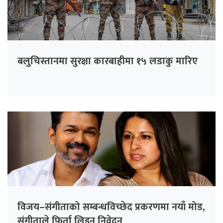
बलुचिस्तानमा सुरक्षा कारबाहीमा १५ लडाकु मारिए
विजय–संगीताको सम्बन्धविच्छेद प्रकरणमा नयाँ मोड,
संगीता‍ले फिर्ता लिइन् निवेदन