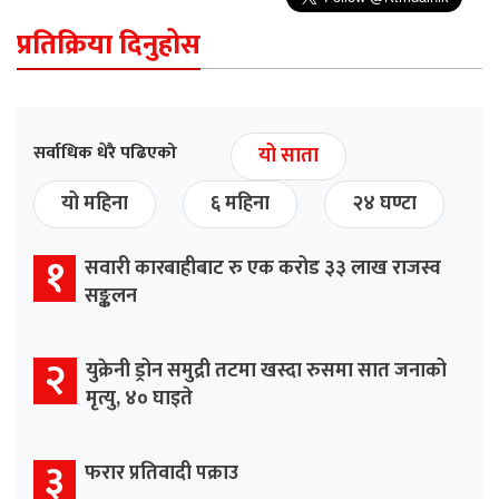
प्रतिक्रिया दिनुहोस
सर्वाधिक धेरै पढिएको
यो साता
यो महिना
६ महिना
२४ घण्टा
१
सवारी कारबाहीबाट रु एक करोड ३३ लाख राजस्व
सङ्कलन
२
युक्रेनी ड्रोन समुद्री तटमा खस्दा रुसमा सात जनाको
मृत्यु, ४० घाइते
३
फरार प्रतिवादी पक्राउ