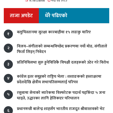
KTM Dainik
भदौ १४ २०८२
ताजा अपडेट
धेरै पढिएको
बलुचिस्तानमा सुरक्षा कारबाहीमा १५ लडाकु मारिए
१
विजय–संगीताको सम्बन्धविच्छेद प्रकरणमा नयाँ मोड, संगीता‍ले
२
फिर्ता लिइन् निवेदन
प्रतिनिधिसभा सुरु हुनेवित्तिकै विपक्षी दलहरूको उठेर गरे विरोध
३
कांग्रेस इतर समूहको राष्ट्रिय भेला : शशाङकको हस्ताक्षरमा
४
प्रदेशदेखि क्षेत्रीय सभापतिसम्मलाई परिपत्र
रसुवामा सेनाको ब्यारेकमा विस्फोटक पदार्थ पड्किँदा ५ जना
५
घाइते, उद्धारका लागि हेलिकप्टर परिचालन
प्रधानमन्त्री बालेन्द्र शाहसँग भारतीय राजदूत श्रीवास्तवको भेट
६