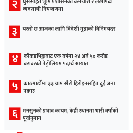
२
घुससहित भूमि प्रशासनका कर्मचारी र लेखापढी
व्यवसायी नियन्त्रणमा
३
यस्तो छ आजका लागि विदेशी मुद्राको विनिमयदर
४
काँकडभिट्टाबाट एक वर्षमा २४ अर्ब ५० करोड
बराबरको पेट्रोलियम पदार्थ आयात
५
काठमाडौँमा ३३ ग्राम खैरो हिरोइनसहित दुई जना
पक्राउ
६
मनसुनको प्रभाव कायम, केही स्थानमा भारी वर्षाको
पूर्वानुमान