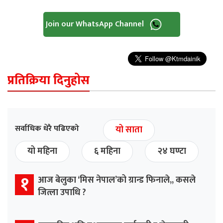
Join our WhatsApp Channel
प्रतिक्रिया दिनुहोस
सर्वाधिक धेरै पढिएको
यो साता
यो महिना
६ महिना
२४ घण्टा
१
आज बेलुका ‘मिस नेपाल’को ग्रान्ड फिनाले,, कसले
जित्ला उपाधि ?