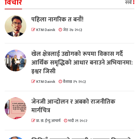
विचार
सबै
पहिला नागरिक त बनाैं!
KTM Dainik
जेठ २७ २०८३
खेल क्षेत्रलाई उद्योगको रूपमा विकास गर्दै
आर्थिक समृद्धिको आधार बनाउने अभियानमा:
इश्वर जिसी
KTM Dainik
वैशाख २५ २०८३
जेनजी आन्दोलन र अबको राजनीतिक
मार्गचित्र
प्रा. डा. ईन्दु आचार्य
भदौ २९ २०८२