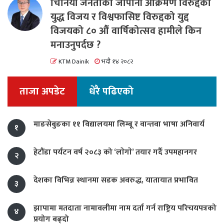
चिनियाँ जनताको जापानी आक्रमण विरुद्दको
युद्ध विजय र विश्वफासिष्ट विरुद्दको युद्द
विजयको ८० औं वार्षिकोत्सव हामीले किन
मनाउनुपर्दछ ?
KTM Dainik
भदौ १४ २०८२
ताजा अपडेट
धेरै पढिएको
माङसेबुङका ११ विद्यालयमा लिम्बू र वान्तवा भाषा अनिवार्य
१
हेटौंडा पर्यटन वर्ष २०८३ को ‘लाेगाे’ तयार गर्दै उपमहानगर
२
देशका विभिन्न स्थानमा सडक अवरुद्ध, यातायात प्रभावित
३
झापामा मतदाता नामावलीमा नाम दर्ता गर्न राष्ट्रिय परिचयपत्रको
४
प्रयोग बढ्दो