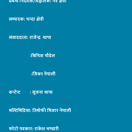
प्रबन्ध निर्देशक/सञ्चालक: नेत्र क्षेत्री
सम्पादक: चन्दा क्षेत्री
संवाददाता: राजेन्द्र थापा
:बिनिता पौडेल
:जिबन नेपाली
कन्टेन्ट : सृजना थापा
मल्टिमिडिया: तिमोफी मिजार नेपाली
फोटो पत्रकार: राकेश भण्डारी