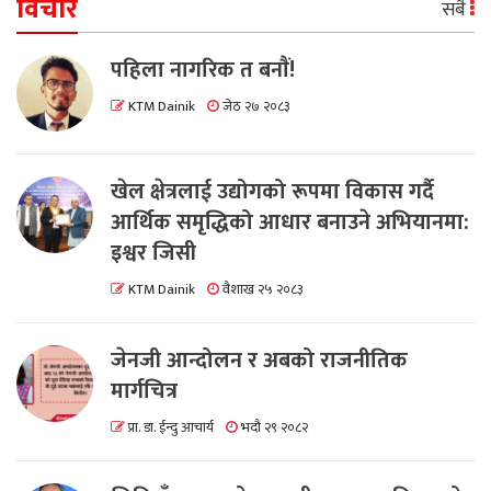
विचार
सबै
पहिला नागरिक त बनाैं!
KTM Dainik
जेठ २७ २०८३
खेल क्षेत्रलाई उद्योगको रूपमा विकास गर्दै
आर्थिक समृद्धिको आधार बनाउने अभियानमा:
इश्वर जिसी
KTM Dainik
वैशाख २५ २०८३
जेनजी आन्दोलन र अबको राजनीतिक
मार्गचित्र
प्रा. डा. ईन्दु आचार्य
भदौ २९ २०८२