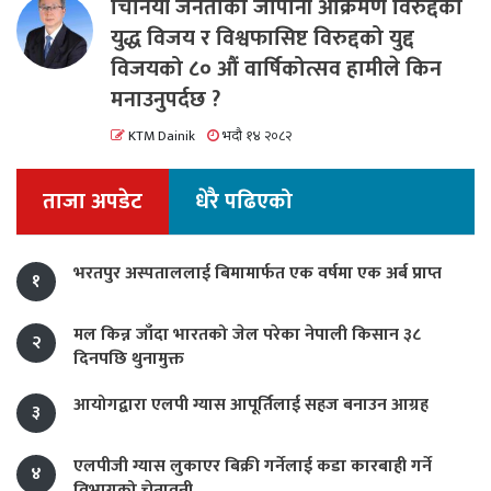
चिनियाँ जनताको जापानी आक्रमण विरुद्दको
युद्ध विजय र विश्वफासिष्ट विरुद्दको युद्द
विजयको ८० औं वार्षिकोत्सव हामीले किन
मनाउनुपर्दछ ?
KTM Dainik
भदौ १४ २०८२
ताजा अपडेट
धेरै पढिएको
भरतपुर अस्पताललाई बिमामार्फत एक वर्षमा एक अर्ब प्राप्त
१
मल किन्न जाँदा भारतको जेल परेका नेपाली किसान ३८
२
दिनपछि थुनामुक्त
आयोगद्वारा एलपी ग्यास आपूर्तिलाई सहज बनाउन आग्रह
३
एलपीजी ग्यास लुकाएर बिक्री गर्नेलाई कडा कारबाही गर्ने
४
विभागको चेतावनी