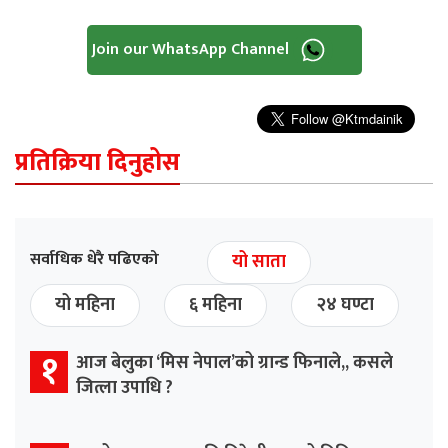
Join our WhatsApp Channel
प्रतिक्रिया दिनुहोस
सर्वाधिक धेरै पढिएको
यो साता
यो महिना
६ महिना
२४ घण्टा
१
आज बेलुका ‘मिस नेपाल’को ग्रान्ड फिनाले,, कसले
जित्ला उपाधि ?