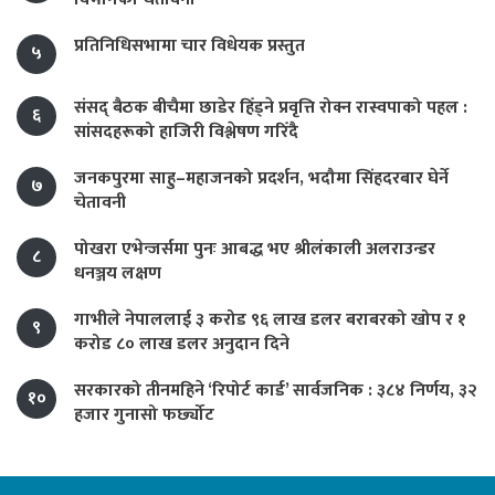
प्रतिनिधिसभामा चार विधेयक प्रस्तुत
५
संसद् बैठक बीचैमा छाडेर हिँड्ने प्रवृत्ति रोक्न रास्वपाको पहल :
६
सांसदहरूको हाजिरी विश्लेषण गरिँदै
जनकपुरमा साहु–महाजनको प्रदर्शन, भदौमा सिंहदरबार घेर्ने
७
चेतावनी
पोखरा एभेन्जर्समा पुनः आबद्ध भए श्रीलंकाली अलराउन्डर
८
धनञ्जय लक्षण
गाभीले नेपाललाई ३ करोड ९६ लाख डलर बराबरको खोप र १
९
करोड ८० लाख डलर अनुदान दिने
सरकारको तीनमहिने ‘रिपोर्ट कार्ड’ सार्वजनिक : ३८४ निर्णय, ३२
१०
हजार गुनासो फर्छ्योट