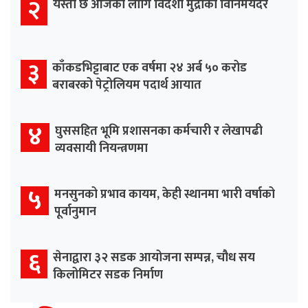
२
यस्तो छ आजका लागि विदेशी मुद्राको विनिमयदर
३
काँकडभिट्टाबाट एक वर्षमा २४ अर्ब ५० करोड
बराबरको पेट्रोलियम पदार्थ आयात
४
घुससहित भूमि प्रशासनका कर्मचारी र लेखापढी
व्यवसायी नियन्त्रणमा
५
मनसुनको प्रभाव कायम, केही स्थानमा भारी वर्षाको
पूर्वानुमान
६
सेनाद्वारा ३२ सडक आयोजना सम्पन्न, चौध सय
किलोमिटर सडक निर्माण