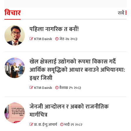
विचार
सबै
पहिला नागरिक त बनाैं!
KTM Dainik
जेठ २७ २०८३
खेल क्षेत्रलाई उद्योगको रूपमा विकास गर्दै
आर्थिक समृद्धिको आधार बनाउने अभियानमा:
इश्वर जिसी
KTM Dainik
वैशाख २५ २०८३
जेनजी आन्दोलन र अबको राजनीतिक
मार्गचित्र
प्रा. डा. ईन्दु आचार्य
भदौ २९ २०८२