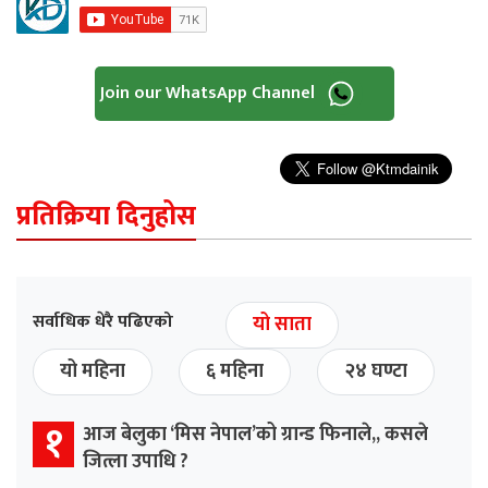
Join our WhatsApp Channel
प्रतिक्रिया दिनुहोस
सर्वाधिक धेरै पढिएको
यो साता
यो महिना
६ महिना
२४ घण्टा
१
आज बेलुका ‘मिस नेपाल’को ग्रान्ड फिनाले,, कसले
जित्ला उपाधि ?