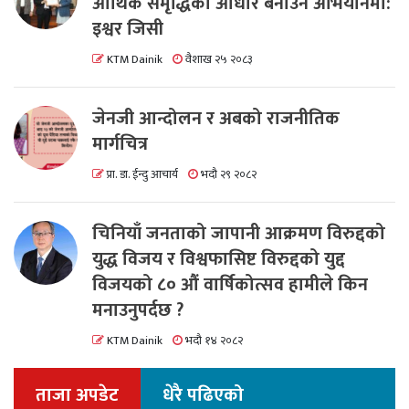
आर्थिक समृद्धिको आधार बनाउने अभियानमा:
इश्वर जिसी
KTM Dainik
वैशाख २५ २०८३
जेनजी आन्दोलन र अबको राजनीतिक
मार्गचित्र
प्रा. डा. ईन्दु आचार्य
भदौ २९ २०८२
चिनियाँ जनताको जापानी आक्रमण विरुद्दको
युद्ध विजय र विश्वफासिष्ट विरुद्दको युद्द
विजयको ८० औं वार्षिकोत्सव हामीले किन
मनाउनुपर्दछ ?
KTM Dainik
भदौ १४ २०८२
ताजा अपडेट
धेरै पढिएको