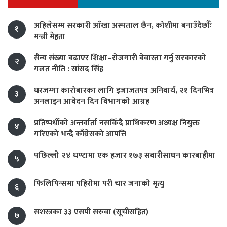
अहिलेसम्म सरकारी आँखा अस्पताल छैन, कोशीमा बनाउँदैछौँः
१
मन्त्री मेहता
सैन्य संख्या बढाएर शिक्षा–रोजगारी बेवास्ता गर्नु सरकारको
२
गलत नीति : सांसद सिंह
घरजग्गा कारोबारका लागि इजाजतपत्र अनिवार्य, २१ दिनभित्र
३
अनलाइन आवेदन दिन विभागको आग्रह
प्रतिष्पर्धीको अन्तर्वार्ता नसकिँदै प्राधिकरण अध्यक्ष नियुक्त
४
गरिएको भन्दै काँग्रेसको आपत्ति
पछिल्लो २४ घण्टामा एक हजार १७३ सवारीसाधन कारबाहीमा
५
फिलिपिन्समा पहिरोमा परी चार जनाको मृत्यु
६
सशस्त्रका ३३ एसपी सरुवा (सूचीसहित)
७