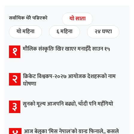
सर्वाधिक धेरै पढिएको
यो साता
यो महिना
६ महिना
२४ घण्टा
१
मौलिक संस्कृतिः खिर खाएर मनाइँदै साउन १५
२
क्रिकेट विश्वकप-२०२७ आयोजक देशहरूको नाम
घोषणा
३
सुनको मूल्य आजपनि बढ्यो, चाँदी पनि महँगियो
आज बेलुका ‘मिस नेपाल’को ग्रान्ड फिनाले,, कसले