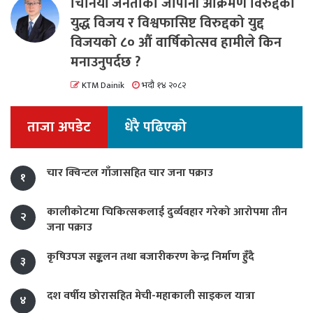
चिनियाँ जनताको जापानी आक्रमण विरुद्दको
युद्ध विजय र विश्वफासिष्ट विरुद्दको युद्द
विजयको ८० औं वार्षिकोत्सव हामीले किन
मनाउनुपर्दछ ?
KTM Dainik
भदौ १४ २०८२
ताजा अपडेट
धेरै पढिएको
चार क्विन्टल गाँजासहित चार जना पक्राउ
१
कालीकोटमा चिकित्सकलाई दुर्व्यवहार गरेको आरोपमा तीन
२
जना पक्राउ
कृषिउपज सङ्कलन तथा बजारीकरण केन्द्र निर्माण हुँदै
३
दश वर्षीय छोरासहित मेची-महाकाली साइकल यात्रा
४