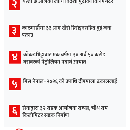
२
यस्तो छ आजका लागि विदेशी मुद्राको विनिमयदर
३
काठमाडौँमा ३३ ग्राम खैरो हिरोइनसहित दुई जना
पक्राउ
४
काँकडभिट्टाबाट एक वर्षमा २४ अर्ब ५० करोड
बराबरको पेट्रोलियम पदार्थ आयात
५
मिस नेपाल–२०२६ को उपाधि दीपमाला ढकाललाई
६
सेनाद्वारा ३२ सडक आयोजना सम्पन्न, चौध सय
किलोमिटर सडक निर्माण