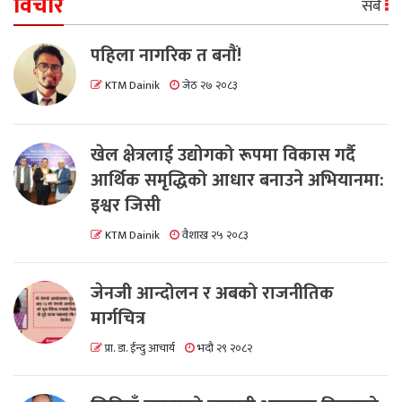
विचार
सबै
पहिला नागरिक त बनाैं!
KTM Dainik
जेठ २७ २०८३
खेल क्षेत्रलाई उद्योगको रूपमा विकास गर्दै
आर्थिक समृद्धिको आधार बनाउने अभियानमा:
इश्वर जिसी
KTM Dainik
वैशाख २५ २०८३
जेनजी आन्दोलन र अबको राजनीतिक
मार्गचित्र
प्रा. डा. ईन्दु आचार्य
भदौ २९ २०८२