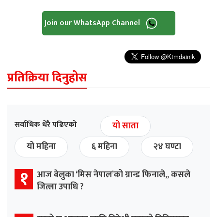
Join our WhatsApp Channel
प्रतिक्रिया दिनुहोस
सर्वाधिक धेरै पढिएको
यो साता
यो महिना
६ महिना
२४ घण्टा
१
आज बेलुका ‘मिस नेपाल’को ग्रान्ड फिनाले,, कसले
जित्ला उपाधि ?