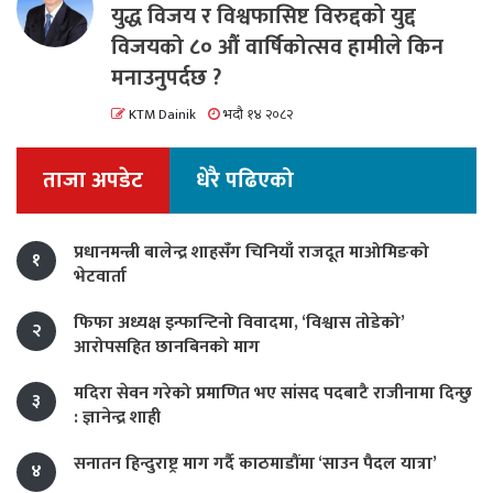
युद्ध विजय र विश्वफासिष्ट विरुद्दको युद्द
विजयको ८० औं वार्षिकोत्सव हामीले किन
मनाउनुपर्दछ ?
KTM Dainik
भदौ १४ २०८२
ताजा अपडेट
धेरै पढिएको
प्रधानमन्त्री बालेन्द्र शाहसँग चिनियाँ राजदूत माओमिङको
१
भेटवार्ता
फिफा अध्यक्ष इन्फान्टिनो विवादमा, ‘विश्वास तोडेको’
२
आरोपसहित छानबिनको माग
मदिरा सेवन गरेको प्रमाणित भए सांसद पदबाटै राजीनामा दिन्छु
३
: ज्ञानेन्द्र शाही
सनातन हिन्दुराष्ट्र माग गर्दै काठमाडौंमा ‘साउन पैदल यात्रा’
४