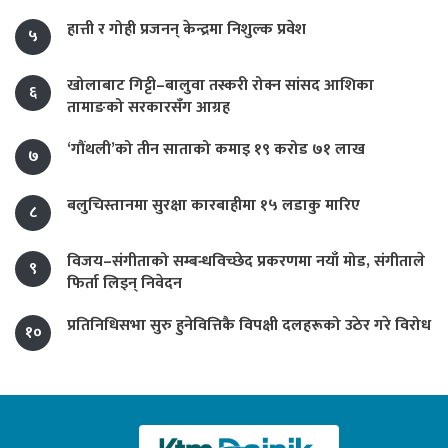
हात्ती र गोही प्रजनन् केन्द्रमा निशुल्क प्रवेश
५
खोलाबाट गिट्टी–बालुवा तस्करी रोक्न सांसद आशिका
६
तामाङको सरकारसँग आग्रह
‘गौंथली’को तीन साताको कमाइ १९ करोड ७१ लाख
७
बलुचिस्तानमा सुरक्षा कारबाहीमा १५ लडाकु मारिए
८
विजय–संगीताको सम्बन्धविच्छेद प्रकरणमा नयाँ मोड, संगीता‍ले
९
फिर्ता लिइन् निवेदन
प्रतिनिधिसभा सुरु हुनेवित्तिकै विपक्षी दलहरूको उठेर गरे विरोध
१०