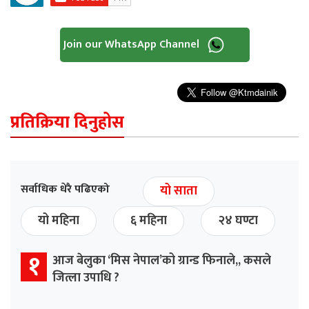
Join our WhatsApp Channel
प्रतिक्रिया दिनुहोस
सर्वाधिक धेरै पढिएको
यो साता
यो महिना
६ महिना
२४ घण्टा
१
आज बेलुका ‘मिस नेपाल’को ग्रान्ड फिनाले,, कसले
जित्ला उपाधि ?