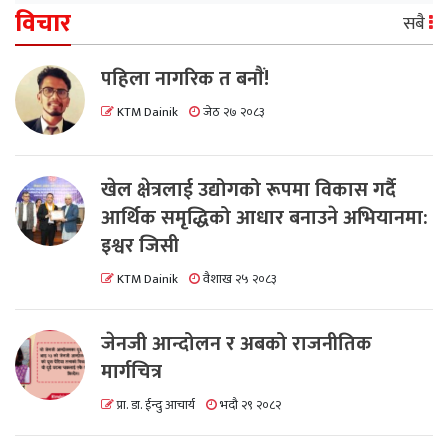
विचार
सबै
पहिला नागरिक त बनाैं!
KTM Dainik
जेठ २७ २०८३
खेल क्षेत्रलाई उद्योगको रूपमा विकास गर्दै
आर्थिक समृद्धिको आधार बनाउने अभियानमा:
इश्वर जिसी
KTM Dainik
वैशाख २५ २०८३
जेनजी आन्दोलन र अबको राजनीतिक
मार्गचित्र
प्रा. डा. ईन्दु आचार्य
भदौ २९ २०८२