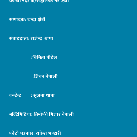
प्रबन्ध निर्देशक/सञ्चालक: नेत्र क्षेत्री
सम्पादक: चन्दा क्षेत्री
संवाददाता: राजेन्द्र थापा
:बिनिता पौडेल
:जिबन नेपाली
कन्टेन्ट : सृजना थापा
मल्टिमिडिया: तिमोफी मिजार नेपाली
फोटो पत्रकार: राकेश भण्डारी