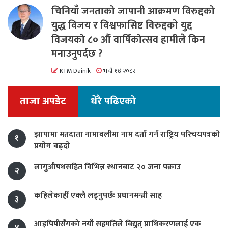
चिनियाँ जनताको जापानी आक्रमण विरुद्दको
युद्ध विजय र विश्वफासिष्ट विरुद्दको युद्द
विजयको ८० औं वार्षिकोत्सव हामीले किन
मनाउनुपर्दछ ?
KTM Dainik
भदौ १४ २०८२
ताजा अपडेट
धेरै पढिएको
झापामा मतदाता नामावलीमा नाम दर्ता गर्न राष्ट्रिय परिचयपत्रको
१
प्रयोग बढ्दो
लागुऔषधसहित विभिन्न स्थानबाट २० जना पक्राउ
२
कहिलेकाहीँ एक्लै लड्नुपर्छः प्रधानमन्त्री साह
३
आइपिपीसँगको नयाँ सहमतिले विद्युत् प्राधिकरणलाई एक
४