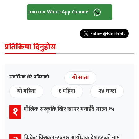
Join our WhatsApp Channel
प्रतिक्रिया दिनुहोस
सर्वाधिक धेरै पढिएको
यो साता
यो महिना
६ महिना
२४ घण्टा
१
मौलिक संस्कृतिः खिर खाएर मनाइँदै साउन १५
क्रिकेट विश्वकप-२०२७ आयोजक देशहरूको नाम