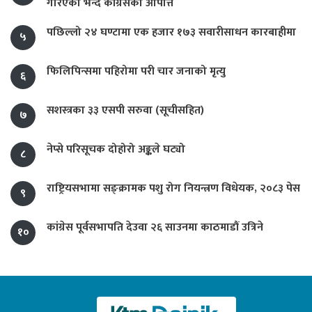
गरिएको भन्दै काँग्रेसको आपत्ति
पछिल्लो २४ घण्टामा एक हजार १७३ सवारीसाधन कारबाहीमा
५
फिलिपिन्समा पहिरोमा परी चार जनाको मृत्यु
६
सशस्त्रका ३३ एसपी सरुवा (सूचीसहित)
७
नेप्से परिसूचक दोहोरो अङ्कले घट्यो
८
राष्ट्रियसभामा सङ्क्रामक पशु रोग नियन्त्रण विधेयक, २०८३ पेस
९
कांग्रेस पूर्वसभापति देउवा २६ साउनमा काठमाडौं उत्रिने
१०