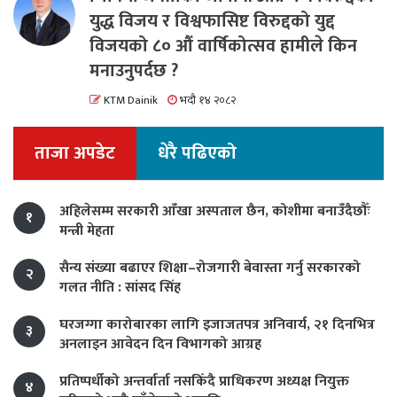
युद्ध विजय र विश्वफासिष्ट विरुद्दको युद्द
विजयको ८० औं वार्षिकोत्सव हामीले किन
मनाउनुपर्दछ ?
KTM Dainik
भदौ १४ २०८२
ताजा अपडेट
धेरै पढिएको
अहिलेसम्म सरकारी आँखा अस्पताल छैन, कोशीमा बनाउँदैछौँः
१
मन्त्री मेहता
सैन्य संख्या बढाएर शिक्षा–रोजगारी बेवास्ता गर्नु सरकारको
२
गलत नीति : सांसद सिंह
घरजग्गा कारोबारका लागि इजाजतपत्र अनिवार्य, २१ दिनभित्र
३
अनलाइन आवेदन दिन विभागको आग्रह
प्रतिष्पर्धीको अन्तर्वार्ता नसकिँदै प्राधिकरण अध्यक्ष नियुक्त
४