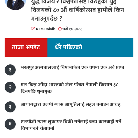
युद्ध विजय र विश्वफासिष्ट विरुद्दको युद्द
विजयको ८० औं वार्षिकोत्सव हामीले किन
मनाउनुपर्दछ ?
KTM Dainik
भदौ १४ २०८२
ताजा अपडेट
धेरै पढिएको
भरतपुर अस्पताललाई बिमामार्फत एक वर्षमा एक अर्ब प्राप्त
१
मल किन्न जाँदा भारतको जेल परेका नेपाली किसान ३८
२
दिनपछि थुनामुक्त
आयोगद्वारा एलपी ग्यास आपूर्तिलाई सहज बनाउन आग्रह
३
एलपीजी ग्यास लुकाएर बिक्री गर्नेलाई कडा कारबाही गर्ने
४
विभागको चेतावनी