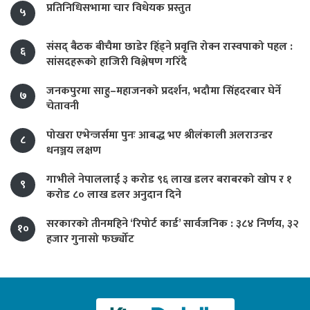
प्रतिनिधिसभामा चार विधेयक प्रस्तुत
५
संसद् बैठक बीचैमा छाडेर हिँड्ने प्रवृत्ति रोक्न रास्वपाको पहल :
६
सांसदहरूको हाजिरी विश्लेषण गरिँदै
जनकपुरमा साहु–महाजनको प्रदर्शन, भदौमा सिंहदरबार घेर्ने
७
चेतावनी
पोखरा एभेन्जर्समा पुनः आबद्ध भए श्रीलंकाली अलराउन्डर
८
धनञ्जय लक्षण
गाभीले नेपाललाई ३ करोड ९६ लाख डलर बराबरको खोप र १
९
करोड ८० लाख डलर अनुदान दिने
सरकारको तीनमहिने ‘रिपोर्ट कार्ड’ सार्वजनिक : ३८४ निर्णय, ३२
१०
हजार गुनासो फर्छ्योट