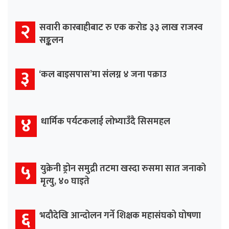
२
सवारी कारबाहीबाट रु एक करोड ३३ लाख राजस्व
सङ्कलन
३
‘कल बाइसपास’मा संलग्न ४ जना पक्राउ
४
धार्मिक पर्यटकलाई लोभ्याउँदै सिसमहल
५
युक्रेनी ड्रोन समुद्री तटमा खस्दा रुसमा सात जनाको
मृत्यु, ४० घाइते
६
भदौदेखि आन्दोलन गर्ने शिक्षक महासंघको घोषणा