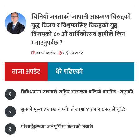
चिनियाँ जनताको जापानी आक्रमण विरुद्दको
युद्ध विजय र विश्वफासिष्ट विरुद्दको युद्द
विजयको ८० औं वार्षिकोत्सव हामीले किन
मनाउनुपर्दछ ?
KTM Dainik
भदौ १४ २०८२
ताजा अपडेट
धेरै पढिएको
विविधतामा एकताले राष्ट्रिय अखण्डता बलियो बनाउँछ : राष्ट्रपति
१
सुनको मूल्य ३ लाख नाघ्यो, तोलामा ४ हजार ८ सयले वृद्धि
२
गोसाइँकुण्डमा जनैपूर्णिमा मेलाको तयारी
३