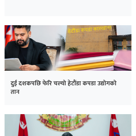
दुई दशकपछि फेरि चल्यो हेटौंडा कपडा उद्योगको
तान