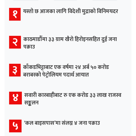
१
यस्तो छ आजका लागि विदेशी मुद्राको विनिमयदर
२
काठमाडौँमा ३३ ग्राम खैरो हिरोइनसहित दुई जना
पक्राउ
३
काँकडभिट्टाबाट एक वर्षमा २४ अर्ब ५० करोड
बराबरको पेट्रोलियम पदार्थ आयात
४
सवारी कारबाहीबाट रु एक करोड ३३ लाख राजस्व
सङ्कलन
५
‘कल बाइसपास’मा संलग्न ४ जना पक्राउ