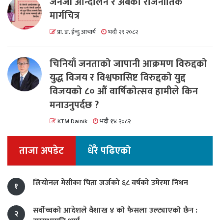
जेनजी आन्दोलन र अबको राजनीतिक
मार्गचित्र
प्रा. डा. ईन्दु आचार्य
भदौ २९ २०८२
चिनियाँ जनताको जापानी आक्रमण विरुद्दको
युद्ध विजय र विश्वफासिष्ट विरुद्दको युद्द
विजयको ८० औं वार्षिकोत्सव हामीले किन
मनाउनुपर्दछ ?
KTM Dainik
भदौ १४ २०८२
ताजा अपडेट
धेरै पढिएको
लियोनल मेसीका पिता जर्जको ६८ वर्षको उमेरमा निधन
१
सर्वोच्चको आदेशले वैशाख ४ को फैसला उल्ट्याएको छैन :
२