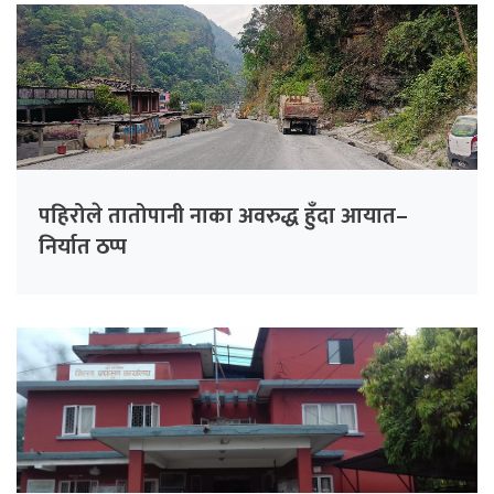
पहिरोले तातोपानी नाका अवरुद्ध हुँदा आयात–
निर्यात ठप्प