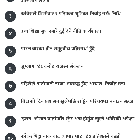
उपसभापति शर्मा
कांग्रेसले जिम्मेवार र परिपक्व भूमिका निर्वाह गर्छ: निधि
३
उच्च शिक्षा सुधारबारे दुईदिने नीति कार्यशाला
४
पाटन बारका तीन समूहबीच प्रतिस्पर्धा हुँदै
५
जुम्लामा ४८ करोड राजस्व संकलन
६
पहिरोले तातोपानी नाका अवरुद्ध हुँदा आयात–निर्यात ठप्प
७
बिदाको दिन प्रशासन खुलेपछि राष्ट्रिय परिचयपत्र बनाउन सहज
८
‘इरान–ओमान वार्तापछि स्ट्रेट अफ होर्मुज खुल्ने अमेरिकी अपेक्षा’
९
काँकरभिट्टा नाकाबाट व्यापार घाटा ४० प्रतिशतले बढ्यो
१०