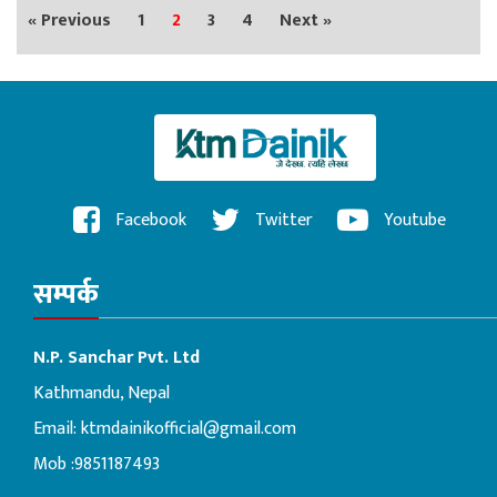
« Previous
1
2
3
4
Next »
Facebook
Twitter
Youtube
सम्पर्क
N.P. Sanchar Pvt. Ltd
Kathmandu, Nepal
Email:
ktmdainikofficial@gmail.com
Mob :9851187493