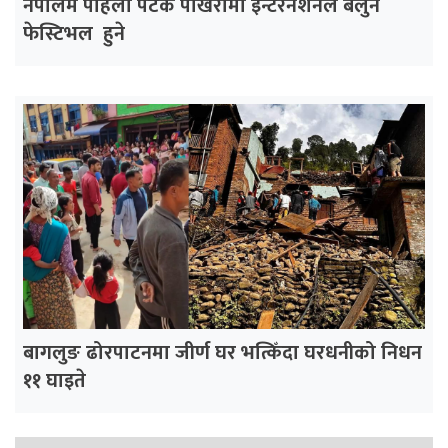
नेपालमै पहिलो पटक पोखरामा इन्टरनेशनल बलुन
फेस्टिभल हुने
बागलुङ ढोरपाटनमा जीर्ण घर भत्किँदा घरधनीको निधन
११ घाइते