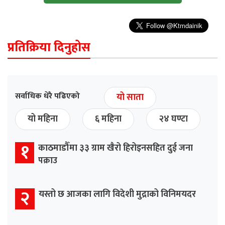
प्रतिक्रिया दिनुहोस
सर्वाधिक धेरै पढिएको
यो साता
यो महिना
६ महिना
२४ घण्टा
१
काठमाडौँमा ३३ ग्राम खैरो हिरोइनसहित दुई जना
पक्राउ
२
यस्तो छ आजका लागि विदेशी मुद्राको विनिमयदर