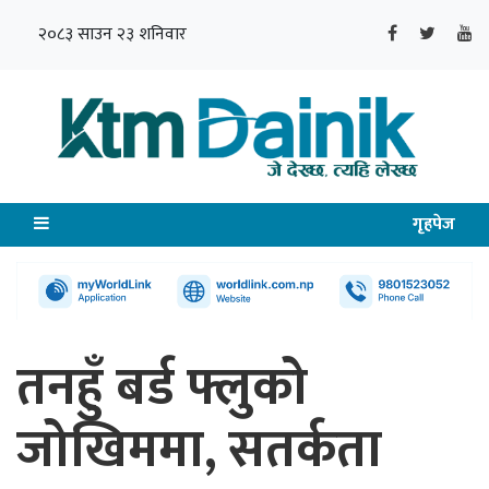
२०८३ साउन २३ शनिवार
गृहपेज
तनहुँ बर्ड फ्लुको
जोखिममा, सतर्कता