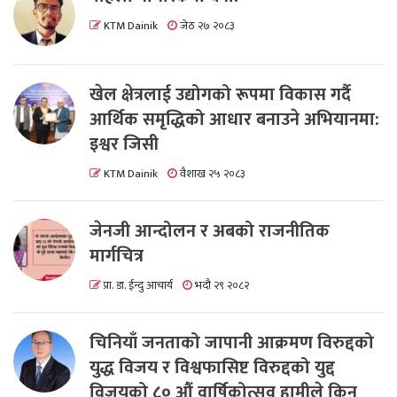
KTM Dainik
जेठ २७ २०८३
खेल क्षेत्रलाई उद्योगको रूपमा विकास गर्दै
आर्थिक समृद्धिको आधार बनाउने अभियानमा:
इश्वर जिसी
KTM Dainik
वैशाख २५ २०८३
जेनजी आन्दोलन र अबको राजनीतिक
मार्गचित्र
प्रा. डा. ईन्दु आचार्य
भदौ २९ २०८२
चिनियाँ जनताको जापानी आक्रमण विरुद्दको
युद्ध विजय र विश्वफासिष्ट विरुद्दको युद्द
विजयको ८० औं वार्षिकोत्सव हामीले किन