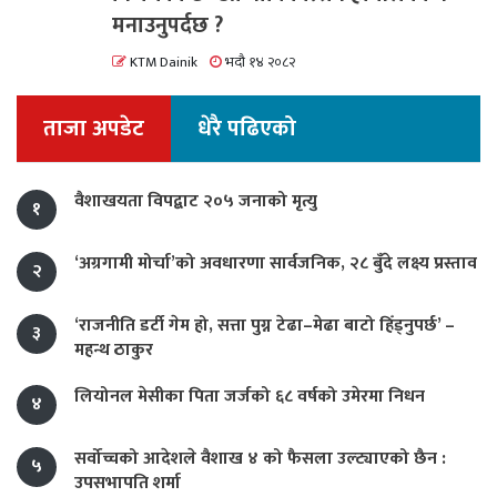
मनाउनुपर्दछ ?
KTM Dainik
भदौ १४ २०८२
ताजा अपडेट
धेरै पढिएको
वैशाखयता विपद्बाट २०५ जनाको मृत्यु
१
‘अग्रगामी मोर्चा’को अवधारणा सार्वजनिक, २८ बुँदे लक्ष्य प्रस्ताव
२
‘राजनीति डर्टी गेम हो, सत्ता पुग्न टेढा–मेढा बाटो हिँड्नुपर्छ’ –
३
महन्थ ठाकुर
लियोनल मेसीका पिता जर्जको ६८ वर्षको उमेरमा निधन
४
सर्वोच्चको आदेशले वैशाख ४ को फैसला उल्ट्याएको छैन :
५
उपसभापति शर्मा