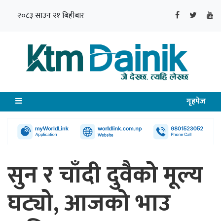
२०८३ साउन २१ बिहीबार
गृहपेज
सुन र चाँदी दुवैको मूल्य
घट्यो, आजको भाउ