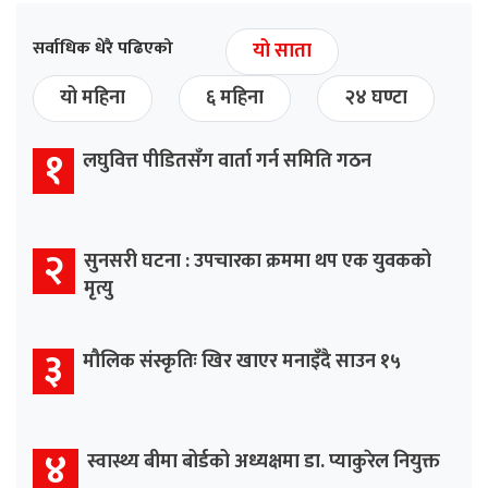
सर्वाधिक धेरै पढिएको
यो साता
यो महिना
६ महिना
२४ घण्टा
१
लघुवित्त पीडितसँग वार्ता गर्न समिति गठन
२
सुनसरी घटना : उपचारका क्रममा थप एक युवकको
मृत्यु
३
मौलिक संस्कृतिः खिर खाएर मनाइँदै साउन १५
४
स्वास्थ्य बीमा बोर्डको अध्यक्षमा डा. प्याकुरेल नियुक्त