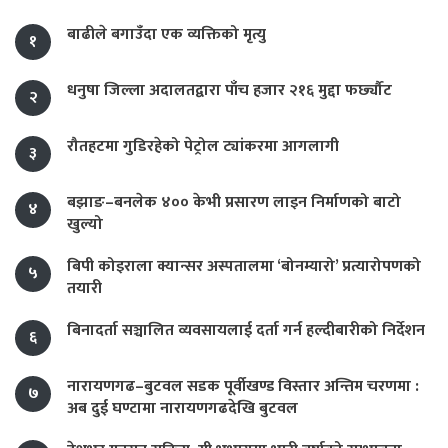
बाढीले बगाउँदा एक व्यक्तिको मृत्यु
१
धनुषा जिल्ला अदालतद्वारा पाँच हजार २१६ मुद्दा फर्छ्यौट
२
रौतहटमा गुडिरहेको पेट्रोल ट्यांकरमा आगलागी
३
बझाङ–बनलेक ४०० केभी प्रसारण लाइन निर्माणको बाटो
४
खुल्यो
बिपी कोइराला क्यान्सर अस्पतालमा ‘बोनम्यारो’ प्रत्यारोपणको
५
तयारी
बिनादर्ता सञ्चालित व्यवसायलाई दर्ता गर्न हल्दीबारीको निर्देशन
६
नारायणगढ–बुटवल सडक पूर्वीखण्ड विस्तार अन्तिम चरणमा :
७
अब दुई घण्टामा नारायणगढदेखि बुटवल