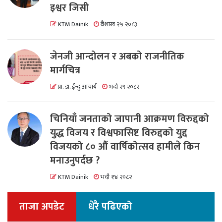
इश्वर जिसी
KTM Dainik
वैशाख २५ २०८३
जेनजी आन्दोलन र अबको राजनीतिक
मार्गचित्र
प्रा. डा. ईन्दु आचार्य
भदौ २९ २०८२
चिनियाँ जनताको जापानी आक्रमण विरुद्दको
युद्ध विजय र विश्वफासिष्ट विरुद्दको युद्द
विजयको ८० औं वार्षिकोत्सव हामीले किन
मनाउनुपर्दछ ?
KTM Dainik
भदौ १४ २०८२
ताजा अपडेट
धेरै पढिएको