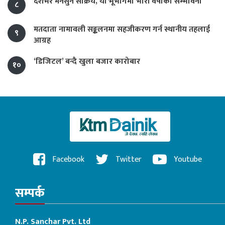
देशभर मनसुन सक्रिय, यी भूभागमा भारी वर्षाको सम्भावना
८
मतदाता नामावली सङ्कलनमा सहजीकरण गर्न स्थानीय तहलाई
९
आग्रह
‘डिजिटल’ बन्दै खुला बजार कारोबार
१०
Facebook
Twitter
Youtube
सम्पर्क
N.P. Sanchar Pvt. Ltd