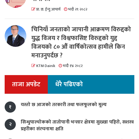
प्रा. डा. ईन्दु आचार्य
भदौ २९ २०८२
चिनियाँ जनताको जापानी आक्रमण विरुद्दको
युद्ध विजय र विश्वफासिष्ट विरुद्दको युद्द
विजयको ८० औं वार्षिकोत्सव हामीले किन
मनाउनुपर्दछ ?
KTM Dainik
भदौ १४ २०८२
ताजा अपडेट
धेरै पढिएको
यस्तो छ आजको तरकारी तथा फलफूलको मूल्य
१
सिन्धुपाल्चोकको तातोपानी भन्सार क्षेत्रमा सुख्खा पहिरो, सशस्त्र
२
प्रहरीका संरचनामा क्षति