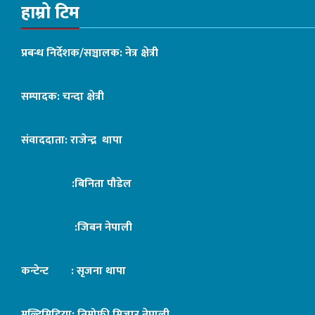
हाम्रो टिम
प्रबन्ध निर्देशक/सञ्चालक: नेत्र क्षेत्री
सम्पादक: चन्दा क्षेत्री
संवाददाता: राजेन्द्र थापा
:बिनिता पौडेल
:जिबन नेपाली
कन्टेन्ट : सृजना थापा
मल्टिमिडिया: तिमोफी मिजार नेपाली