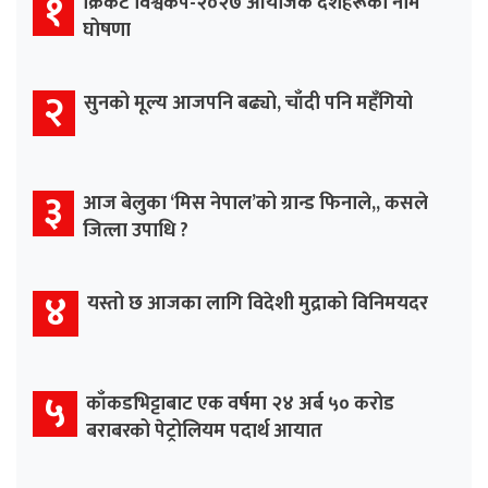
१
क्रिकेट विश्वकप-२०२७ आयोजक देशहरूको नाम
घोषणा
२
सुनको मूल्य आजपनि बढ्यो, चाँदी पनि महँगियो
३
आज बेलुका ‘मिस नेपाल’को ग्रान्ड फिनाले,, कसले
जित्ला उपाधि ?
४
यस्तो छ आजका लागि विदेशी मुद्राको विनिमयदर
५
काँकडभिट्टाबाट एक वर्षमा २४ अर्ब ५० करोड
बराबरको पेट्रोलियम पदार्थ आयात